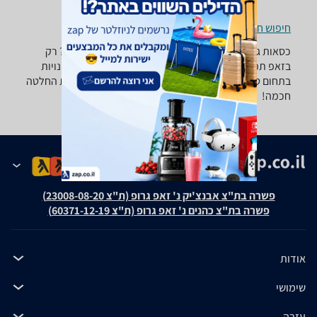
חיפוש חנויות כסאות גלגלים לפי עיר
כסאות גלגלים ‏AI -נמצאו 0 מוצרים. מחפש כסא גלגלים? רק
בזאפ תמצאו חוות דעת, השוואת מחירים ביותר מאלף חנויות
בתחום טיפוח יופי ובריאות וכל המידע הנחוץ עבור קבלת החלטה
חכמה!
פשרה בת"צ אבנצ'יק נ' זאפ גרופ (ת"צ 23008-08-20)
פשרה בת"צ כהנים נ' זאפ גרופ (ת"צ 60371-12-19)
אודות
שימושי
עזרה