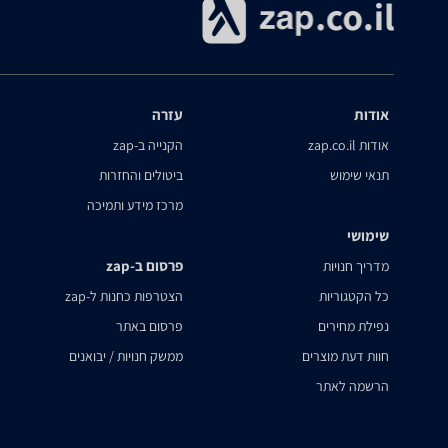
אודות
עזרה
אודות zap.co.il
הקנייה ב-zap
תנאי שימוש
ביטולים והחזרות
מרכז מידע ותמיכה
שימושי
פרסום ב-zap
מדריך חנויות
כל הקטגוריות
הצטרפות כחנות ל-zap
נפילת מחירים
פרסום באתר
חוות דעת מוצרים
ממשק חנויות / יבואנים
הרשמה לאתר