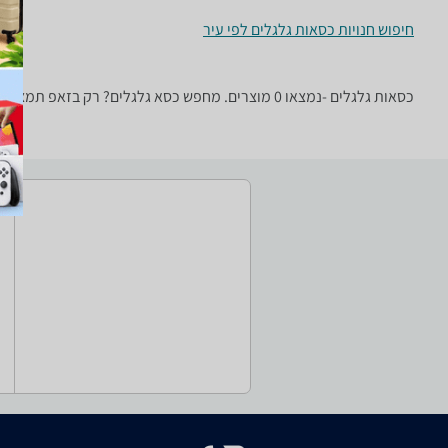
חיפוש חנויות כסאות גלגלים לפי עיר
כסאות גלגלים -נמצאו 0 מוצרים. מחפש כסא גלגלים? רק בזאפ תמצאו חוות דעת, השוואת מחירים ביותר מאלף חנויות בתחום טיפוח יופי ובריאות וכל המידע הנחוץ עבור קבלת החלטה חכמה!