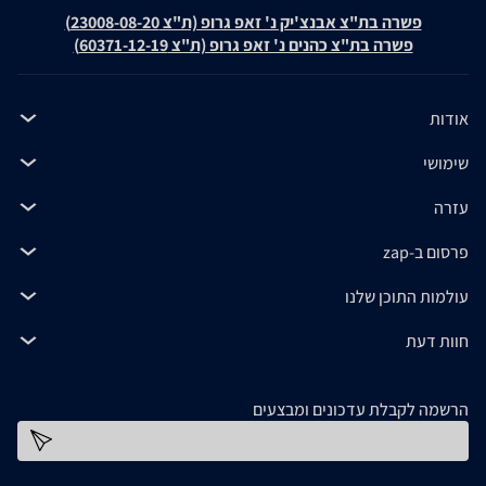
פשרה בת"צ אבנצ'יק נ' זאפ גרופ (ת"צ 23008-08-20)
פשרה בת"צ כהנים נ' זאפ גרופ (ת"צ 60371-12-19)
אודות
שימושי
עזרה
פרסום ב-zap
עולמות התוכן שלנו
חוות דעת
הרשמה לקבלת עדכונים ומבצעים
כתובת דוא''ל