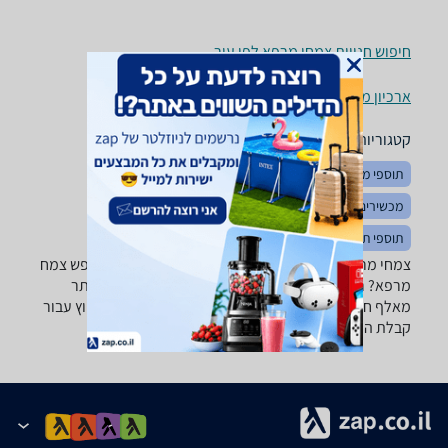
חיפוש חנויות צמחי מרפא לפי עיר
ארכיון מוצרים
קטגוריות משלימות
תוספי מזון לספורטאים
מינרלים
מולטי ויטמינים
מכשירים לשיכוך כאבים
ויטמינים
תוספי תזונה ותרופות ללא מרשם
צמחי מרפא ‏SupHerb ‏ספירולינה -נמצאו 1 מוצרים. מחפש צמח
מרפא? רק בזאפ תמצאו חוות דעת, השוואת מחירים ביותר
מאלף חנויות בתחום טיפוח יופי ובריאות וכל המידע הנחוץ עבור
קבלת החלטה חכמה!