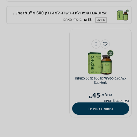
אצת אגם ספירולינה כשרה למהדרין 600 מ"ג supherb
ב-מדי פארם
58 ₪
מודעה
אצת אגם ספירולינה 600 מג 60 כמוסות
SupHerb
45
‫החל מ-
₪
השוואה ב-6 חנויות
השוואת מחירים