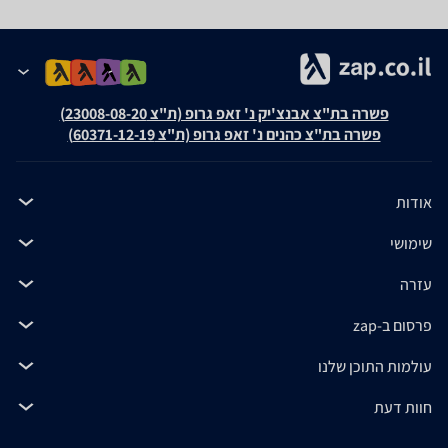
פשרה בת"צ אבנצ'יק נ' זאפ גרופ (ת"צ 23008-08-20)
פשרה בת"צ כהנים נ' זאפ גרופ (ת"צ 60371-12-19)
אודות
שימושי
עזרה
פרסום ב-zap
עולמות התוכן שלנו
חוות דעת