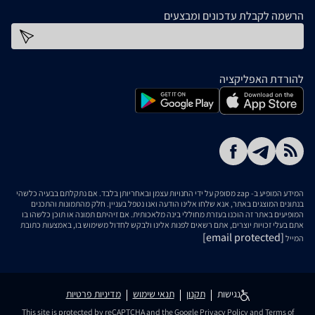
הרשמה לקבלת עדכונים ומבצעים
כתובת דוא''ל
להורדת האפליקציה
המידע המופיע ב- zap מסופק על ידי החנויות עצמן ובאחריותן בלבד. אם נתקלתם בבעיה כלשהי
בנתונים המוצגים באתר, אנא שלחו אלינו הודעה ואנו נטפל בעניין. חלק מהתמונות והתכנים
המופיעים באתר זה הוכנו בעזרת מחוללי בינה מלאכותית. אם זיהיתם תמונה או תוכן כלשהו בו
אתם בעלי זכויות יוצרים, אתם רשאים לפנות אלינו ולבקש לחדול משימוש בו, באמצעות כתובת
[email protected]
המייל
נגישות
תקנון
תנאי שימוש
מדיניות פרטיות
This site is protected by reCAPTCHA and the Google
Privacy Policy
and
Terms of