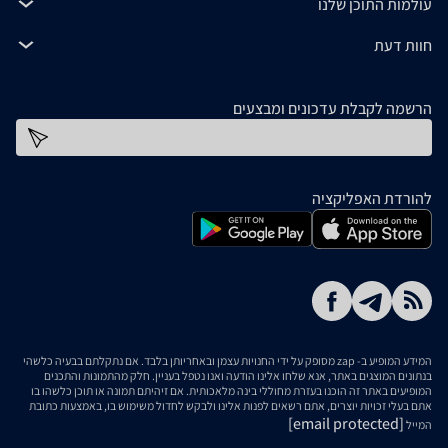
עולמות התוכן שלנו
חוות דעת
הרשמה לקבלת עדכונים ומבצעים
כתובת דוא''ל
להורדת האפליקציה
המידע המופיע ב- zap מסופק על ידי החנויות עצמן ובאחריותן בלבד. אם נתקלתם בבעיה כלשהי
בנתונים המוצגים באתר, אנא שלחו אלינו הודעה ואנו נטפל בעניין. חלק מהתמונות והתכנים
המופיעים באתר זה הוכנו בעזרת מחוללי בינה מלאכותית. אם זיהיתם תמונה או תוכן כלשהו בו
אתם בעלי זכויות יוצרים, אתם רשאים לפנות אלינו ולבקש לחדול משימוש בו, באמצעות כתובת
[email protected]
המייל