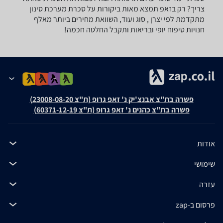
צריך? רק בזאפ תמצא מאות ביקורות על סכרת מערכת סינון
מתקדמת לפי יצרן , סוג ועוד, השוואת מחירים ביותר מאלף
חנויות טיפוח יופי ובריאות ותקבל החלטה חכמה!
פשרה בת"צ אבנצ'יק נ' זאפ גרופ (ת"צ 23008-08-20)
פשרה בת"צ כהנים נ' זאפ גרופ (ת"צ 60371-12-19)
אודות
שימושי
עזרה
פרסום ב-zap