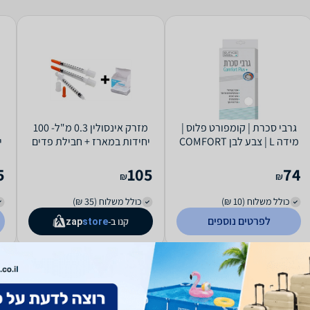
גרבי סכרת | קומפורט פלוס |
מזרק אינסולין 0.3 מ"ל- 100
מידה L | צבע לבן COMFORT
יחידות במארז + חבילת פדים
י
PLUS
ספוגים באלכוהול 200 יח
5
105
74
₪
₪
כולל משלוח (10 ₪)
כולל משלוח (35 ₪)
לפרטים נוספים
קנו ב-
zap
store