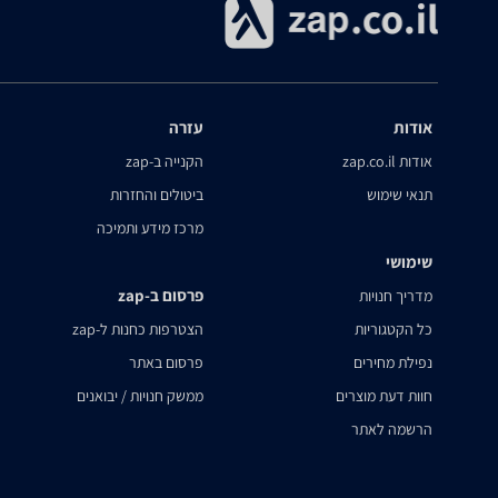
אודות
עזרה
אודות zap.co.il
הקנייה ב-zap
תנאי שימוש
ביטולים והחזרות
מרכז מידע ותמיכה
שימושי
פרסום ב-zap
מדריך חנויות
כל הקטגוריות
הצטרפות כחנות ל-zap
נפילת מחירים
פרסום באתר
חוות דעת מוצרים
ממשק חנויות / יבואנים
הרשמה לאתר