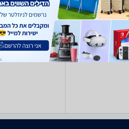
ות ביקורות על סכרת מערכת סינון מתקדמת לפי יצרן , סוג ועוד, השוואת מ