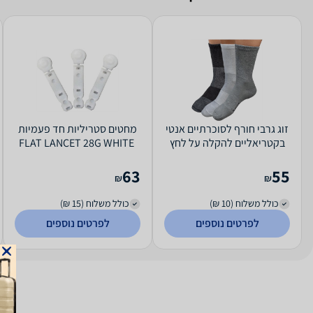
זוג גרבי חורף לסוכרתיים אנטי
מחטים סטריליות חד פעמיות
בקטריאליים להקלה על לחץ
‎FLAT‎ ‎LANCET‎ ‎28‎G‎ ‎WHITE‎ ‎
הדם בצבע שחור | מידה 43-46
| אוריאל...
63
55
₪
₪
כולל משלוח (10 ₪)
כולל משלוח (15 ₪)
לפרטים נוספים
לפרטים נוספים