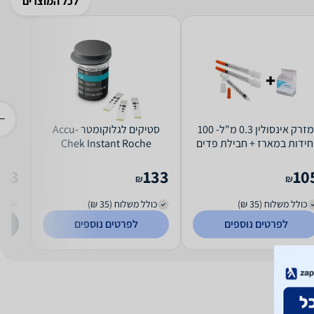
לכל המוצרים
מזרק אינסולין 0.3 מ"ל- 100
סטיקים לגלוקומטר Accu-
חידות במארז + חבילת פדים
Chek Instant Roche
e
ספוגים באלכוהול 200 יח
Diabetes Care
133
133
10
₪
₪
כולל משלוח (35 ₪)
כולל משלוח (35 ₪)
כול
לפרטים נוספים
לפרטים נוספים