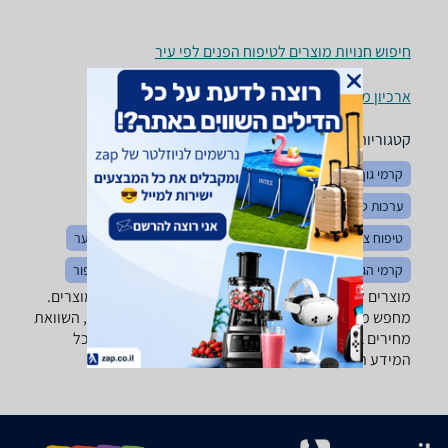
חיפוש חנויות מוצרים לטיפוח הפנים לפי עיר
ארכיון מוצרים
קטגוריות משלימות
קרמי גוף
קרמי עיניים
איפור עיניים
איפור פנים
ערכות טיפוח
הגיינת נשים
שפתונים
כלי איפור
טיפוח ציפורניים
שמנים
חיטוי והיגיינה אישית
טיפוח שיער
קרמי הגנה ושיזוף
טיפוח לילדים ותינוקות
תיקי רחצה ואיפור
מוצרים לטיפוח הפנים ‏עד 50 ‏₪ ‏לעור בעייתי -נמצאו 2 מוצרים.
מחפש מוצר לטיפוח הפנים? רק בזאפ תמצאו חוות דעת, השוואת
מחירים ביותר מאלף חנויות בתחום טיפוח יופי ובריאות וכל
המידע הנחוץ עבור קבלת החלטה חכמה!