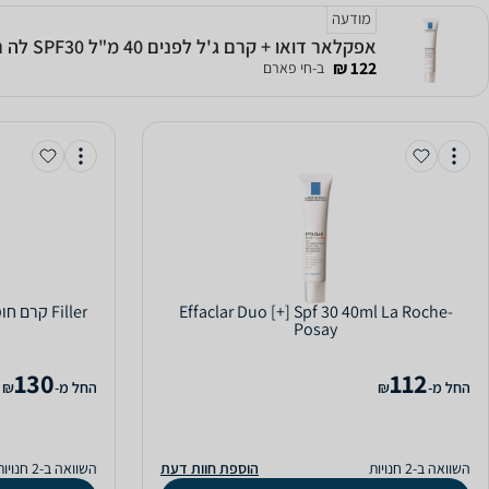
מודעה
אפקלאר דואו + קרם ג'ל לפנים 40 מ"ל SPF30 לה רוש פוזה
122 ₪
ב-חי פארם
Effaclar Duo [+] Spf 30 40ml La Roche-
Filler קרם חומצה היאלורונית 40 מ"ל ‏דר עור
Posay
130
112
‫החל מ-
₪
‫החל מ-
₪
השוואה ב-2 חנויות
הוספת חוות דעת
השוואה ב-2 חנויות