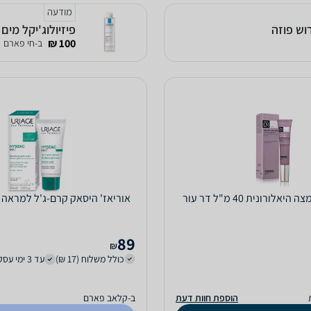
מודעה
פיזיולוג'יקל מים מיסלריים
100 ₪
ב-חי פארם
אוריאז' היסאק קרם-ג'ל למראה מאט E
89
₪
כולל משלוח (17 ₪)
עד 3 ימי עסקים
הוספת חוות דעת
ב-קלאב פארם