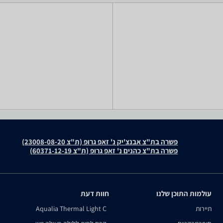
פשרה בת"צ אבנצ'יק נ' זאפ גרופ (ת"צ 23008-08-20)
פשרה בת"צ כהנים נ' זאפ גרופ (ת"צ 60371-12-19)
עולמות התוכן שלנו
חוות דעת
תיירות
Aqualia Thermal Light C