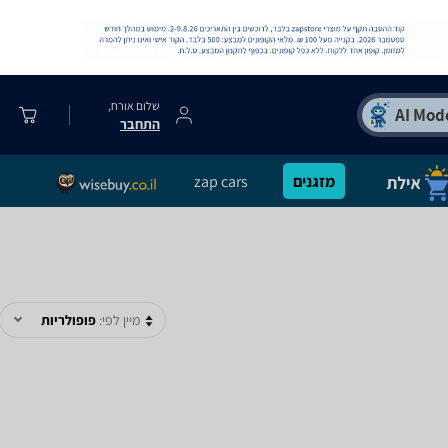
שלום אורח,
התחבר
מזגנים
zap cars
מיין לפי:
פופולריות