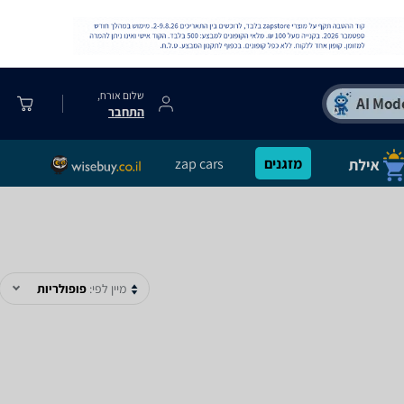
שלום אורח,
התחבר
מזגנים
zap cars
מיין לפי:
פופולריות