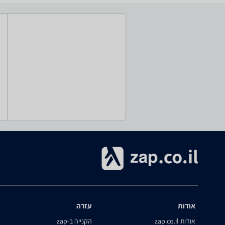
אודות
עזרה
אודות zap.co.il
הקנייה ב-zap