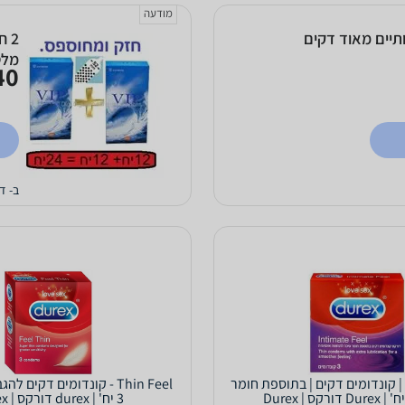
מודעה
ים איכותיים מאוד דקים
0 ₪
קונדו
ב- די
Intimate Feel | קונדומים דקים | בתוספת חומר
Thin Feel - קונדומים דקים
3 יח' | durex דורקס | Durex