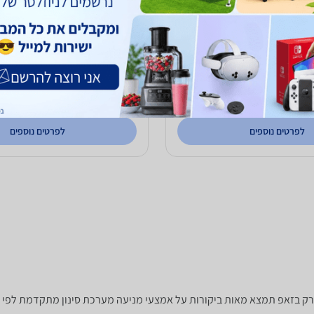
Extra  - קונדומים עבים במקצת עם חומר
ספוגיות וגינליות למניעת 
Dure
68
₪
עד 3 ימי עסקים
כולל משלוח (15 ₪)
עד 7 ימי עסקים
ל
2.1
(10)
ב-O-PHARM
לפרטים נוספים
לפרטים נוספים
שאתה צריך? רק בזאפ תמצא מאות ביקורות על אמצעי מניעה מערכת סינון מתקדמת לפי