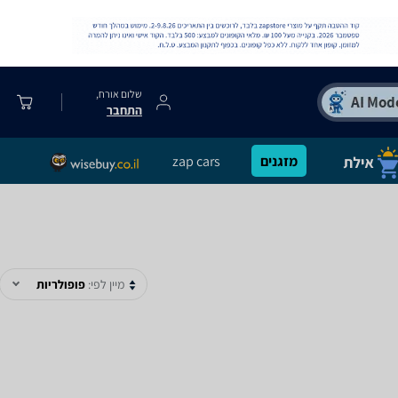
שלום אורח,
התחבר
מזגנים
zap cars
מיין לפי:
פופולריות