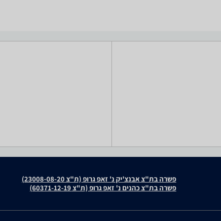
פשרה בת"צ אבנצ'יק נ' זאפ גרופ (ת"צ 23008-08-20)
פשרה בת"צ כהנים נ' זאפ גרופ (ת"צ 60371-12-19)