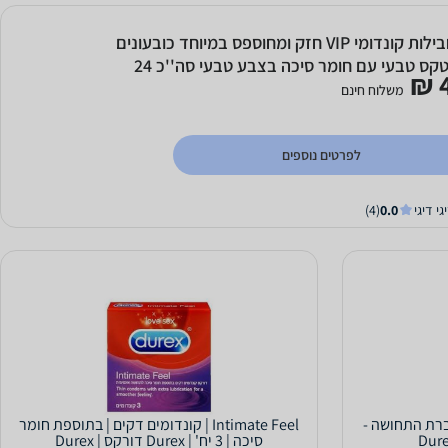
2 חבילות קונדומי VIP חזק ומחוספס במיוחד כובעונים
מלטקס טבעי עם חומר סיכה בצבע טבעי סה''כ 24
4
מים איכותיים VIP-409170
משלוח חינם
לפרטים נוספים
גי דיגי
0.0
(4)
 להגברת התחושה -
Intimate Feel | קונדומים דקים | בתוספת חומר
סיכה | 3 יח' | Durex דורקס | Durex