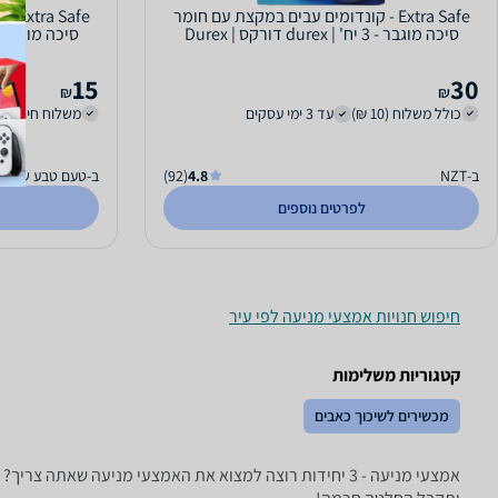
Extra Safe - קונדומים עבים במקצת עם חומר
Safe
סיכה מוגבר - 3 יח' | durex דורקס | Durex
סיכה מוגבר - 3 יח' | durex דורקס | x
15
30
₪
₪
כולל משלוח (10 ₪)
עד 3 ימי עסקים
משלוח חינם
ב-NZT
4.8
(92)
ב-טעם טבע של גי
לפרטים נוספים
חיפוש חנויות אמצעי מניעה לפי עיר
קטגוריות משלימות
מכשירים לשיכוך כאבים
אמצעי מניעה - ‏3 ‏יחידות רוצה למצוא את האמצעי מניעה 