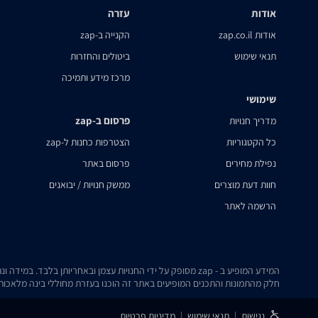
אודות
עזרה
אודות zap.co.il
הקנייה ב-zap
תנאי שימוש
ביטולים והחזרות
מרכז מידע ותמיכה
שימושי
פרסום ב-zap
מדריך חנויות
כל הקטגוריות
הצטרפות כחנות ל-zap
נפילת מחירים
פרסום באתר
חוות דעת מוצרים
ממשק חנויות / יבואנים
הרשמה לאתר
המידע המופיע ב - zap מסופק על ידי החנויות עצמן ובאחריותן בלבד. במידה ונתקלת בבעיה כלשהי בנתונים המוצגים באתר, אנא שלח אלינו הודעה ואנו נטפל בעניין.
חלק מהתמונות והתכנים המופיעים באתר זה הוכנו בעזרת מחוללי בינה מלאכותית
נגישות
תנאי שימוש
מדיניות פרטיות