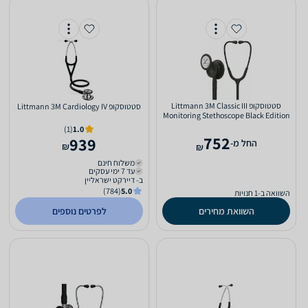
‏סטטוסקופ Littmann 3M Classic III
‏סטטוסקופ Littmann 3M Cardiology IV
Monitoring Stethoscope Black Edition
(1)
1.0
752
939
‫החל מ-
₪
₪
משלוח חינם
עד 7 ימי עסקים
ב- דיירקט ישראליין
(784)
5.0
השוואה ב-1 חנויות
השוואת מחירים
לפרטים נוספים