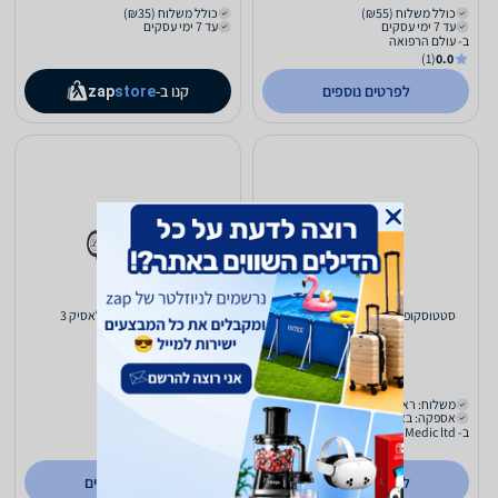
כולל משלוח (₪55)
כולל משלוח (₪35)
עד 7 ימי עסקים
עד 7 ימי עסקים
ב- עולם הרפואה
(1)
0.0
לפרטים נוספים
קנו ב-
zap
store
סטטוסקופ ליטמן Littman Classic 2
סטטוסקופ ליטמן קלאסיק 3
579
669
₪
₪
משלוח: ראו באתר
כולל משלוח (₪39)
אספקה: באתר
עד 5 ימי עסקים
ב- Ariel Medic ltd
ב- ניתאי עזרה ראשונה
לפרטים נוספים
לפרטים נוספים