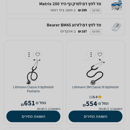
מד לחץ דם לפרק כף היד Matrix 200
ב-מטוב ציוד רפואי
299 ₪
מודעה
מד לחץ דם לזרוע Beurer BM45
ב-אינקדיפו
187 ₪
מודעה
‏סטטוסקופ Littmann 3M Classic III
‏סטטוסקופ Littmann Classic II
Pediatric
(1)
5.0
651
554
‫החל מ-
‫החל מ-
₪
₪
השוואה ב-2 חנויות
השוואה ב-1 חנויות
השוואת מחירים
השוואת מחירים