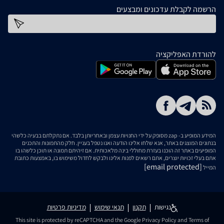
הרשמה לקבלת עדכונים ומבצעים
כתובת דוא''ל
להורדת האפליקציה
המידע המופיע ב- zap מסופק על ידי החנויות עצמן ובאחריותן בלבד. אם נתקלתם בבעיה כלשהי
בנתונים המוצגים באתר, אנא שלחו אלינו הודעה ואנו נטפל בעניין. חלק מהתמונות והתכנים
המופיעים באתר זה הוכנו בעזרת מחוללי בינה מלאכותית. אם זיהיתם תמונה או תוכן כלשהו בו
אתם בעלי זכויות יוצרים, אתם רשאים לפנות אלינו ולבקש לחדול משימוש בו, באמצעות כתובת
[email protected]
המייל
נגישות
תקנון
תנאי שימוש
מדיניות פרטיות
This site is protected by reCAPTCHA and the Google
Privacy Policy
and
Terms of