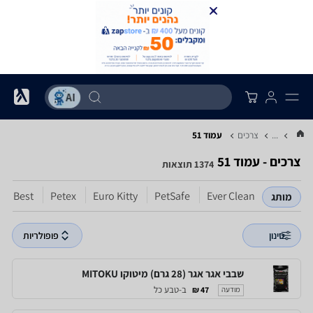
...
צרכים
עמוד 51
צרכים - עמוד 51
1374 תוצאות
t's Best
Petex
Euro Kitty
PetSafe
Ever Clean
מותג
סינון
פופולריות
שבבי אגר אגר (28 גרם) מיטוקו MITOKU
ב-טבע כל
47 ₪
מודעה