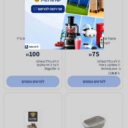
סימפל סולושן תרסיס מנטרל ריחות
שמן סלמון לכלב 300 מ"ל
לשירותי חתולים 500 מ"ל
100
75
₪
₪
לא כולל משלוח
לא כולל משלוח
אספקה: באתר
עד 3 ימי עסקים
ב- AnimaLove
ב- Dogville
(1)
0.0
לפרטים נוספים
לפרטים נוספים