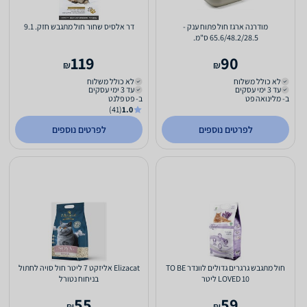
מודרנה ארגז חול פתוח ענק -
דר אלסיס שחור חול מתגבש חזק. 9.1
65.6/48.2/28.5 ס"מ.
119
90
₪
₪
לא כולל משלוח
לא כולל משלוח
עד 3 ימי עסקים
עד 3 ימי עסקים
ב- מלינואה פט
ב- פט פלנט
(41)
1.0
לפרטים נוספים
לפרטים נוספים
חול מתגבש גרגרים גדולים לוונדר TO BE
Elizacat אליזקט 7 ליטר חול סויה לחתול
LOVED 10 ליטר
בניחוח נטורל
55
59
₪
₪