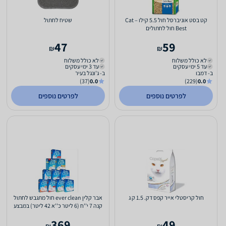
קט בסט אוניברסל חול 5.5 קילו – Cat
שטיח לחתול
Best חול לחתולים
47
59
₪
₪
לא כולל משלוח
לא כולל משלוח
עד 5 ימי עסקים
עד 3 ימי עסקים
ב- דמבו
ב- ג'ונגל בעיר
(37)
0.0
(229)
0.0
לפרטים נוספים
לפרטים נוספים
חול קריסטלי אייר קפס דק. 1.5 ק ג
אבר קלין ever clean חול מתגבש לחתול
קנה 7 י''ח (6 ליטר כ''א 42 ליטר) במבצע
מטורף
369
49