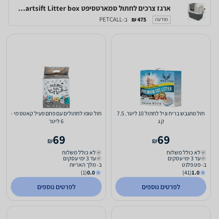
ארגז צרכים לחתול סמארטסיפט Catit Smartsift Litter box
ב-PETCALL
475 ₪
מודעה
חול מתגבש בריח וניל לחתול 10 ליטר. 7.5
חול טופו לחתולים עם פחם פעיל קאטס מי -
ק ג
6 ליטר
69
69
₪
₪
לא כולל משלוח
לא כולל משלוח
עד 3 ימי עסקים
עד 3 ימי עסקים
ב- פט פלנט
ב- מלך האריות
(1)
0.0
(41)
1.0
לפרטים נוספים
לפרטים נוספים