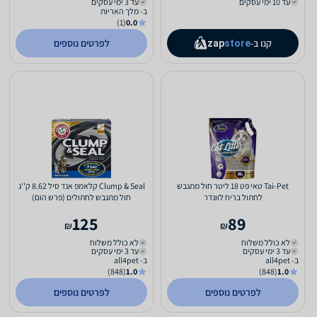
עד 10 ימי עסקים
עד 3 ימי עסקים
ב- מלך האריות
(1)
0.0
קנו ב-
לפרטים נוספים
zap
store
Tai-Pet טאי פט 18 ליטר חול מתגבש
Clump & Seal קלאמפ אנד סיל 8.62 ק''ג
לחתול בריח לוונדר
חול מתגבש לחתולים (פרש הום)
125
89
₪
₪
לא כולל משלוח
לא כולל משלוח
עד 3 ימי עסקים
עד 3 ימי עסקים
ב- all4pet
ב- all4pet
(848)
1.0
(848)
1.0
לפרטים נוספים
לפרטים נוספים