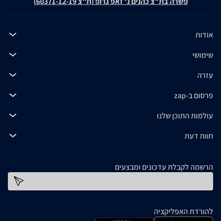
פשרה בת"צ כהנים נ' זאפ גרופ (ת"צ 60371-12-19)
אודות
שימושי
עזרה
פרסום ב-zap
עולמות התוכן שלנו
חוות דעת
הרשמה לקבלת עדכונים ומבצעים
כתובת דוא''ל
להורדת האפליקציה