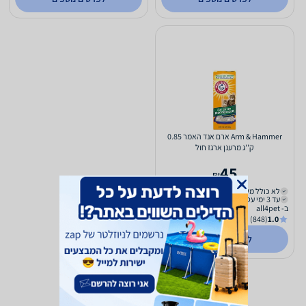
Arm & Hammer ארם אנד האמר 0.85
ק''ג מרענן ארגז חול
45
₪
לא כולל משלוח
עד 3 ימי עסקים
ב- all4pet
(848)
1.0
לפרטים נוספים