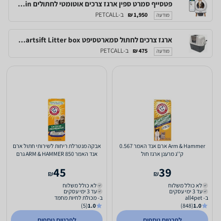
פטסייף סמרט ספין ארגז צרכים אוטומטי לחתולים Petsafe Scoopfree Smartspin
ב-PETCALL
1,950 ₪
מודעה
ארגז צרכים לחתול סמארטסיפט Catit Smartsift Litter box
ב-PETCALL
475 ₪
מודעה
Arm & Hammer ארם אנד האמר 0.567
אבקה מנטרלת ריחות לשירותי חתול ארם
ק''ג מרענן ארגז חול
אנד האמר ARM & HAMMER 850 גרם
45
39
₪
₪
לא כולל משלוח
לא כולל משלוח
עד 3 ימי עסקים
עד 3 ימי עסקים
ב- all4pet
ב- מכולת לחיות מחמד
(5)
1.0
(848)
1.0
לפרטים נוספים
לפרטים נוספים