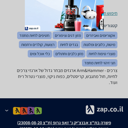
חיפוש חנויות צרכים לפי עיר
קטגוריות משלימות
אקווריומים ואביזרים
מזון דגים וציפורים
חטיפים לחיות מחמד
מיטות, כלובים ומלונות
בגדים לחיות
רצועות, קולרים ורתמות
מוצרי טיפוח לחיות
מזון כלבים וחתולים
כלי אוכל ומים
תגי זיהוי לחיות מחמד
צרכים - ‏Arm&Hammer ‏ארגזים מבחר גדול של ארגזי צרכים
לחיות, חול מתגבש, קריסטלים, כפות ניקוי, מוצרי נטרול ריח
ועוד.
פשרה בת"צ אבנצ'יק נ' זאפ גרופ (ת"צ 23008-08-20)