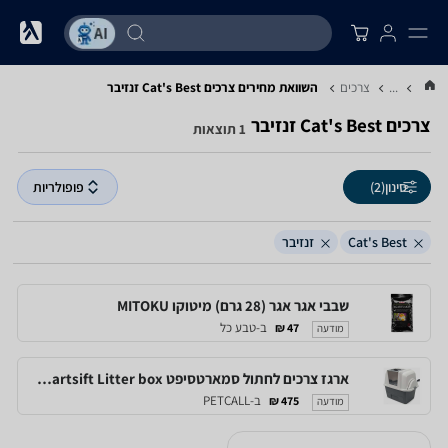
...
צרכים
השוואת מחירים צרכים ‏Cat's Best ‏זנזיבר
צרכים ‏Cat's Best ‏זנזיבר
1 תוצאות
סינון
(2)
פופולריות
Cat's Best
זנזיבר
שבבי אגר אגר (28 גרם) מיטוקו MITOKU
ב-טבע כל
47 ₪
מודעה
ארגז צרכים לחתול סמארטסיפט Catit Smartsift Litter box
ב-PETCALL
475 ₪
מודעה