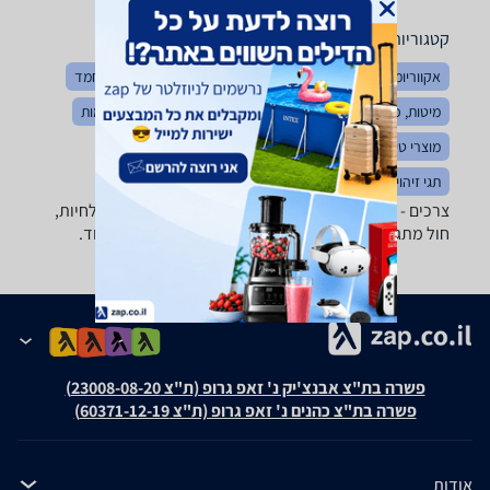
קטגוריות משלימות
אקווריומים ואביזרים
מזון דגים וציפורים
חטיפים לחיות מחמד
מיטות, כלובים ומלונות
בגדים לחיות
רצועות, קולרים ורתמות
מוצרי טיפוח לחיות
מזון כלבים וחתולים
כלי אוכל ומים
תגי זיהוי לחיות מחמד
צרכים - ‏Cat's Best ‏זנזיבר מבחר גדול של ארגזי צרכים לחיות,
חול מתגבש, קריסטלים, כפות ניקוי, מוצרי נטרול ריח ועוד.
פשרה בת"צ אבנצ'יק נ' זאפ גרופ (ת"צ 23008-08-20)
פשרה בת"צ כהנים נ' זאפ גרופ (ת"צ 60371-12-19)
אודות