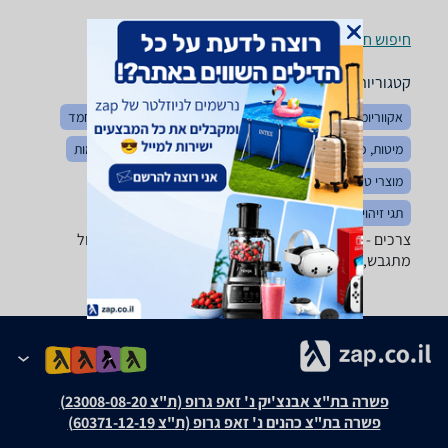
חיפוש חנויות צרכים לפי עיר
קטגוריות משלימות
אקווריומים ואביזרים
מזון דגים וציפורים
חטיפים לחיות מחמד
מיטות, כלובים ומלונות
בגדים לחיות
רצועות, קולרים ורתמות
מוצרי טיפוח לחיות
מזון כלבים וחתולים
כלי אוכל ומים
תגי זיהוי לחיות מחמד
צרכים - ‏Biosand מבחר גדול של ארגזי צרכים לחיות, חול
מתגבש, קריסטלים, כפות ניקוי, מוצרי נטרול ריח ועוד.
פשרה בת"צ אבנצ'יק נ' זאפ גרופ (ת"צ 23008-08-20)
פשרה בת"צ כהנים נ' זאפ גרופ (ת"צ 60371-12-19)