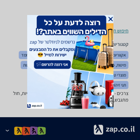
חיפוש חנויות צרכים לפי עיר
קטגוריות משלימות
אקווריומים ואביזרים
מזון דגים וציפורים
חטיפים לחיות מחמד
מיטות, כלובים ומלונות
בגדים לחיות
רצועות, קולרים ורתמות
מוצרי טיפוח לחיות
מזון כלבים וחתולים
כלי אוכל ומים
תגי זיהוי לחיות מחמד
צרכים - ‏Sanicat ‏זנזיבר מבחר גדול של ארגזי צרכים לחיות, חול
מתגבש, קריסטלים, כפות ניקוי, מוצרי נטרול ריח ועוד.