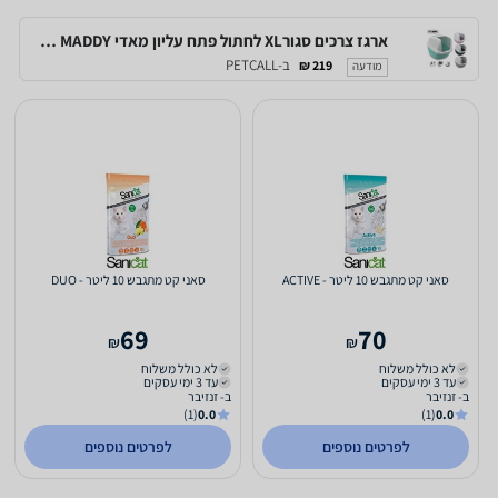
ארגז צרכים סגורXL לחתול פתח עליון מאדי IMAC MADDY
ב-PETCALL
219 ₪
מודעה
סאני קט מתגבש 10 ליטר - ACTIVE
סאני קט מתגבש 10 ליטר - DUO
69
70
₪
₪
לא כולל משלוח
לא כולל משלוח
עד 3 ימי עסקים
עד 3 ימי עסקים
ב- זנזיבר
ב- זנזיבר
(1)
0.0
(1)
0.0
לפרטים נוספים
לפרטים נוספים