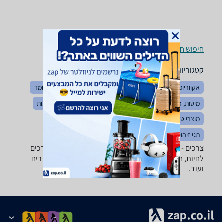
חיפוש חנויות צרכים לפי עיר
קטגוריות משלימות
אקווריומים ואביזרים
מזון דגים וציפורים
חטיפים לחיות מחמד
מיטות, כלובים ומלונות
בגדים לחיות
רצועות, קולרים ורתמות
מוצרי טיפוח לחיות
מזון כלבים וחתולים
כלי אוכל ומים
תגי זיהוי לחיות מחמד
צרכים - ‏Ever Clean ‏PetPlanet מבחר גדול של ארגזי צרכים
לחיות, חול מתגבש, קריסטלים, כפות ניקוי, מוצרי נטרול ריח
ועוד.