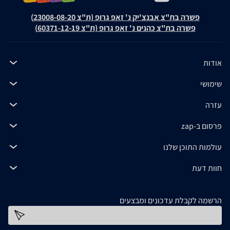
פשרה בת"צ אבנצ'יק נ' זאפ גרופ (ת"צ 23008-08-20)
פשרה בת"צ כהנים נ' זאפ גרופ (ת"צ 60371-12-19)
אודות
שימושי
עזרה
פרסום ב-zap
עולמות התוכן שלנו
חוות דעת
הרשמה לקבלת עדכונים ומבצעים
כתובת דוא''ל