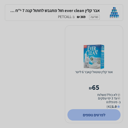
אבר קלין ever clean חול מתגבש לחתול קנה 7 י''ח (6 ליטר כ''א 42 ליטר) במבצע מטורף
ב-PETCALL
369 ₪
מודעה
אוור קלין טוטאל קאבר 6 ליטר
65
₪
לא כולל משלוח
עד 3 ימי עסקים
ב- פט פלנט
(41)
1.0
לפרטים נוספים