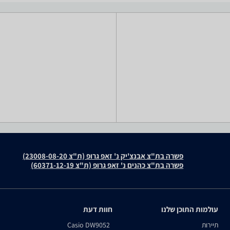
פשרה בת"צ אבנצ'יק נ' זאפ גרופ (ת"צ 23008-08-20)
פשרה בת"צ כהנים נ' זאפ גרופ (ת"צ 60371-12-19)
עולמות התוכן שלנו
חוות דעת
תיירות
Casio DW9052