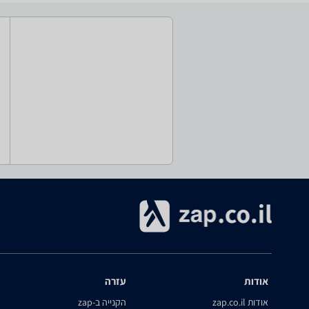
אודות
עזרה
אודות zap.co.il
הקנייה ב-zap