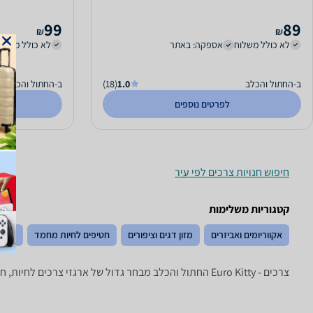
99
89
₪
₪
לא כולל משלוח
אספקה: באתר
לא כולל משלו
ב-החתול והכלב
1.0
(18)
ב-החתול והכלב
לפרטים נוספים
חיפוש חנויות צרכים לפי עיר
קטגוריות משלימות
אקווריומים ואביזרים
מזון דגים וציפורים
חטיפים לחיות מחמד
מיטות
צרכים - ‏Euro Kitty ‏החתול והכלב מבחר גדול של ארגזי צרכים לחיות, חול מתגבש, קריסטלים, כפות ניקוי, מוצרי נטרול ריח ועוד.