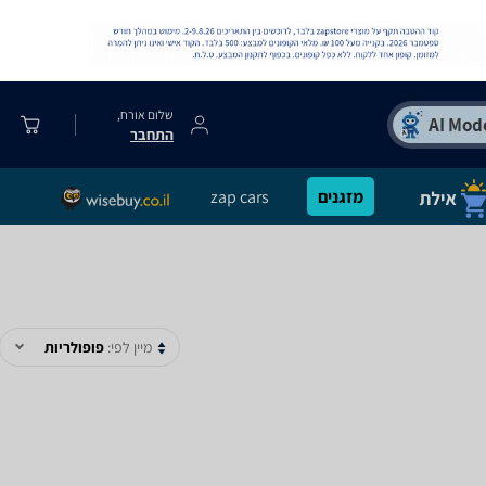
שלום אורח,
התחבר
מזגנים
zap cars
מיין לפי:
פופולריות