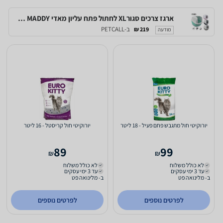
ארגז צרכים סגורXL לחתול פתח עליון מאדי IMAC MADDY
ב-PETCALL
219 ₪
מודעה
יורוקיטי חול מתגבש פחם פעיל - 18 ליטר
יורוקיטי חול קריסטל - 16 ליטר
89
99
₪
₪
לא כולל משלוח
לא כולל משלוח
עד 3 ימי עסקים
עד 3 ימי עסקים
ב- מלינואה פט
ב- מלינואה פט
לפרטים נוספים
לפרטים נוספים