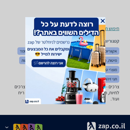
חיפוש חנויות צרכים לפי עיר
קטגוריות משלימות
אקווריומים ואביזרים
מזון דגים וציפורים
חטיפים לחיות מחמד
מיטות, כלובים ומלונות
בגדים לחיות
רצועות, קולרים ורתמות
מוצרי טיפוח לחיות
מזון כלבים וחתולים
כלי אוכל ומים
תגי זיהוי לחיות מחמד
צרכים - ‏Euro Kitty ‏Malinua-Pet מבחר גדול של ארגזי צרכים
לחיות, חול מתגבש, קריסטלים, כפות ניקוי, מוצרי נטרול ריח
ועוד.