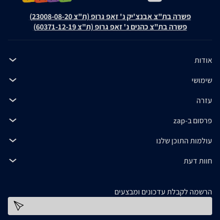
פשרה בת"צ אבנצ'יק נ' זאפ גרופ (ת"צ 23008-08-20)
פשרה בת"צ כהנים נ' זאפ גרופ (ת"צ 60371-12-19)
אודות
שימושי
עזרה
פרסום ב-zap
עולמות התוכן שלנו
חוות דעת
הרשמה לקבלת עדכונים ומבצעים
כתובת דוא''ל