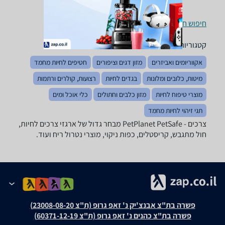
חיפוש חנויות צרכים לפי עיר
קטגוריות משלימות
אקווריומים ואביזרים
מזון דגים וציפורים
חטיפים לחיות מחמד
מיטות, כלובים ומלונות
בגדים לחיות
רצועות, קולרים ורתמות
מוצרי טיפוח לחיות
מזון כלבים וחתולים
כלי אוכל ומים
תגי זיהוי לחיות מחמד
צרכים - ‏PetSafe ‏PetPlanet מבחר גדול של ארגזי צרכים לחיות,
חול מתגבש, קריסטלים, כפות ניקוי, מוצרי נטרול ריח ועוד.
פשרה בת"צ אבנצ'יק נ' זאפ גרופ (ת"צ 23008-08-20)
פשרה בת"צ כהנים נ' זאפ גרופ (ת"צ 60371-12-19)