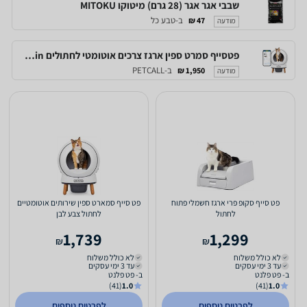
שבבי אגר אגר (28 גרם) מיטוקו MITOKU
ב-טבע כל
47 ₪
מודעה
פטסייף סמרט ספין ארגז צרכים אוטומטי לחתולים Petsafe Scoopfree Smartspin
ב-PETCALL
1,950 ₪
מודעה
פט סייף סקופ פרי ארגז חשמלי פתוח
פט סייף סמארט ספין שירותים אוטומטיים
לחתול
לחתול צבע לבן
1,739
1,299
₪
₪
לא כולל משלוח
לא כולל משלוח
עד 3 ימי עסקים
עד 3 ימי עסקים
ב- פט פלנט
ב- פט פלנט
(41)
1.0
(41)
1.0
לפרטים נוספים
לפרטים נוספים