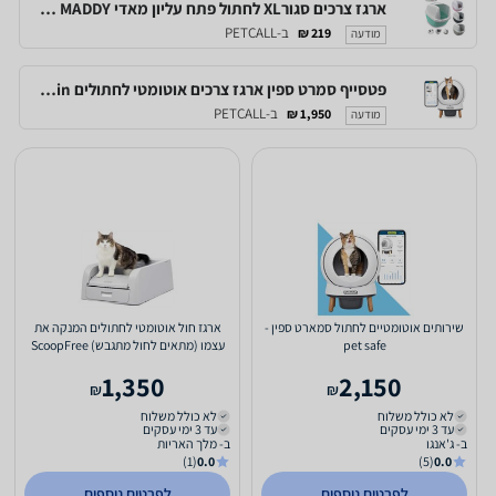
ארגז צרכים סגורXL לחתול פתח עליון מאדי IMAC MADDY
ב-PETCALL
219 ₪
מודעה
פטסייף סמרט ספין ארגז צרכים אוטומטי לחתולים Petsafe Scoopfree Smartspin
ב-PETCALL
1,950 ₪
מודעה
שירותים אוטומטיים לחתול סמארט ספין -
ארגז חול אוטומטי לחתולים המנקה את
pet safe
עצמו (מתאים לחול מתגבש) ScoopFree
Clumping
1,350
2,150
₪
₪
לא כולל משלוח
לא כולל משלוח
עד 3 ימי עסקים
עד 3 ימי עסקים
ב- ג'אנגו
ב- מלך האריות
(1)
0.0
(5)
0.0
לפרטים נוספים
לפרטים נוספים