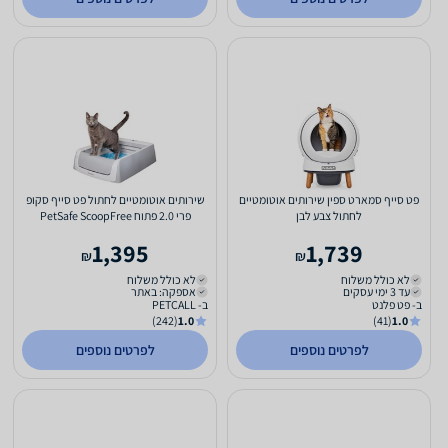
פט סייף סמארט ספין שירותים אוטומטיים
שירותים אוטומטיים לחתול פט סייף סקופ
לחתול צבע לבן
פרי 2.0 פתוח PetSafe ScoopFree
1,395
1,739
₪
₪
לא כולל משלוח
לא כולל משלוח
עד 3 ימי עסקים
אספקה: באתר
ב- פט פלנט
ב- PETCALL
(242)
1.0
(41)
1.0
לפרטים נוספים
לפרטים נוספים