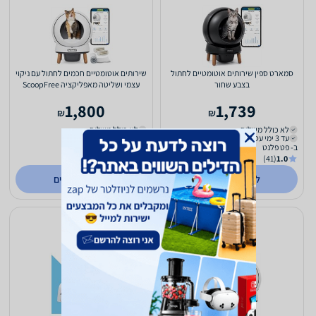
סמארט ספין שירותים אוטומטיים לחתול
שירותים אוטומטיים חכמים לחתול עם ניקוי
בצבע שחור
עצמי ושליטה מאפליקציה ScoopFree
SmartSpin
1,800
1,739
₪
₪
לא כולל משלוח
לא כולל משלוח
עד 3 ימי עסקים
עד 3 ימי עסקים
ב- פט פלנט
ב- מלך האריות
(1)
0.0
(41)
1.0
לפרטים נוספים
לפרטים נוספים