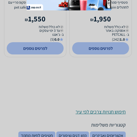
פטסייף סמרט ספין ארגז צרכים אוטומטי
שירותים אוטומטיים לחתול סקופ פריי עם
לחתולים Petsafe Scoopfree Smartspin
מגירה 2.0 pet safe ScoopFree
1,550
1,950
₪
₪
לא כולל משלוח
לא כולל משלוח
אספקה: באתר
עד 3 ימי עסקים
ב- PETCALL
ב- ג'אנגו
(5)
0.0
(242)
1.0
לפרטים נוספים
לפרטים נוספים
חיפוש חנויות צרכים לפי עיר
קטגוריות משלימות
אקווריומים ואביזרים
מזון דגים וציפורים
חטיפים לחיות מחמד