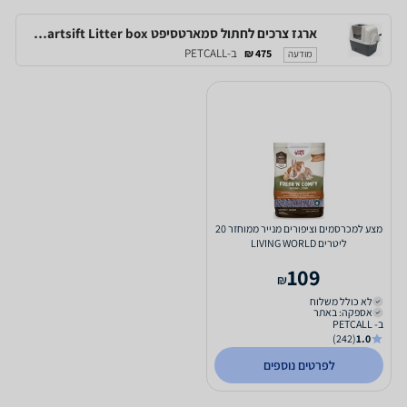
ארגז צרכים לחתול סמארטסיפט Catit Smartsift Litter box
ב-PETCALL
475 ₪
מודעה
מצע למכרסמים וציפורים מנייר ממוחזר 20
ליטרים LIVING WORLD
109
₪
לא כולל משלוח
אספקה: באתר
ב- PETCALL
(242)
1.0
לפרטים נוספים