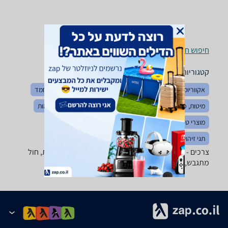
חיפוש חנויות צרכים לפי עיר
קטגוריות משלימות
אקווריומים ואביזרים
מזון דגים וציפורים
חטיפים לחיות מחמד
מיטות, כלובים ומלונות
בגדים לחיות
רצועות, קולרים ורתמות
מוצרי טיפוח לחיות
מזון כלבים וחתולים
כלי אוכל ומים
תגי זיהוי לחיות מחמד
צרכים - ‏מצע ‏PetCall מבחר גדול של ארגזי צרכים לחיות, חול
מתגבש, קריסטלים, כפות ניקוי, מוצרי נטרול ריח ועוד.