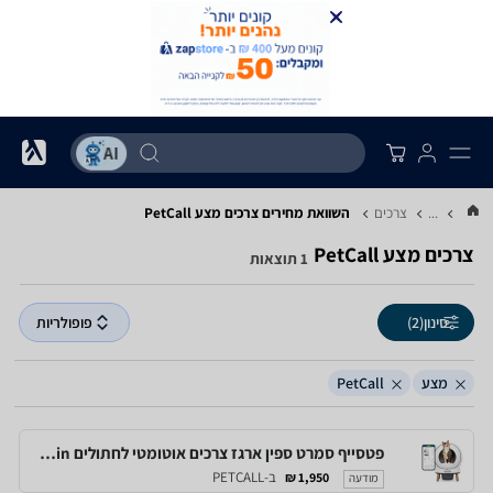
...
צרכים
השוואת מחירים צרכים ‏מצע ‏PetCall
צרכים ‏מצע ‏PetCall
1 תוצאות
סינון
(2)
פופולריות
מצע
PetCall
פטסייף סמרט ספין ארגז צרכים אוטומטי לחתולים Petsafe Scoopfree Smartspin
ב-PETCALL
1,950 ₪
מודעה