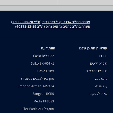
פשרה בת"צ אבנצ'יק נ' זאפ גרופ (ת"צ 23008-08-20)
פשרה בת"צ כהנים נ' זאפ גרופ (ת"צ 60371-12-19)
עולמות התוכן שלנו
חוות דעת
תיירות
Casio DW9052
סופרמרקטים
Seiko SKX007K1
מוצרים מבוקשים
Casio F91W
zap cars
מזון יבש לכלבים בטעם דג
Emporio Armani AR2434
WiseBuy
שיווק לעסקים
Sangean RCR5
Media PF8083
מתקפלת Flex Earth 21