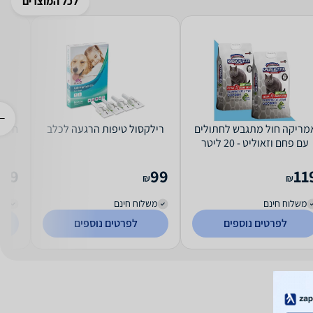
לכל המוצרים
מריקה חול מתגבש לחתולים
רילקסול טיפות הרגעה לכלב
עם פחם וזאוליט - 20 ליטר
America Litter
99
99
11
₪
₪
₪
משלוח חינם
משלוח חינם
מש
לפרטים נוספים
לפרטים נוספים