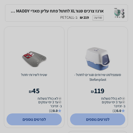
ארגז צרכים סגורXL לחתול פתח עליון מאדי IMAC MADDY
ב-PETCALL
219 ₪
מודעה
סטפנפלסט שירותים סגורים לחתול -
שטיח לשירותי חתול
Stefanplast
45
119
₪
₪
לא כולל משלוח
לא כולל משלוח
עד 3 ימי עסקים
עד 3 ימי עסקים
ב- זנזיבר
ב- זנזיבר
(1)
0.0
(1)
0.0
לפרטים נוספים
לפרטים נוספים