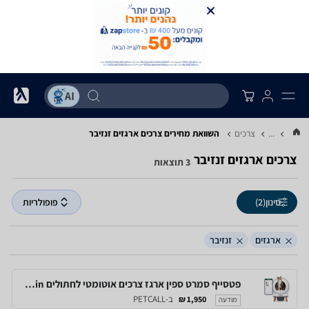
...
צרכים
השוואת מחירים צרכים ‏ארגזים ‏זנזיבר
צרכים ‏ארגזים ‏זנזיבר
3 תוצאות
סינון
(2)
פופולריות
ארגזים
זנזיבר
פטסייף סמרט ספין ארגז צרכים אוטומטי לחתולים Petsafe Scoopfree Smartspin
ב-PETCALL
1,950 ₪
מודעה