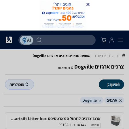
...
צרכים
השוואת מחירים צרכים ‏ארגזים ‏Dogville
צרכים ‏ארגזים ‏Dogville
6 תוצאות
סינון
(2)
פופולריות
ארגזים
Dogville
ארגז צרכים לחתול סמארטסיפט Catit Smartsift Litter box
ב-PETCALL
475 ₪
מודעה