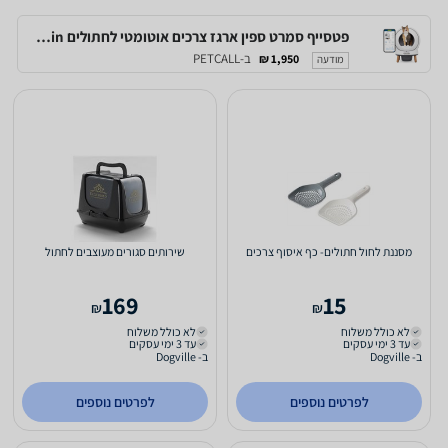
פטסייף סמרט ספין ארגז צרכים אוטומטי לחתולים Petsafe Scoopfree Smartspin
ב-PETCALL
1,950 ₪
מודעה
מסננת לחול חתולים- כף איסוף צרכים
שירותים סגורים מעוצבים לחתול
169
15
₪
₪
לא כולל משלוח
לא כולל משלוח
עד 3 ימי עסקים
עד 3 ימי עסקים
ב- Dogville
ב- Dogville
לפרטים נוספים
לפרטים נוספים