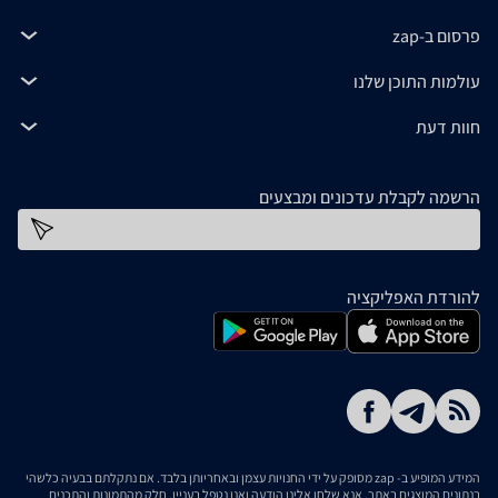
פרסום ב-zap
עולמות התוכן שלנו
חוות דעת
הרשמה לקבלת עדכונים ומבצעים
כתובת דוא''ל
להורדת האפליקציה
המידע המופיע ב- zap מסופק על ידי החנויות עצמן ובאחריותן בלבד. אם נתקלתם בבעיה כלשהי
בנתונים המוצגים באתר, אנא שלחו אלינו הודעה ואנו נטפל בעניין. חלק מהתמונות והתכנים