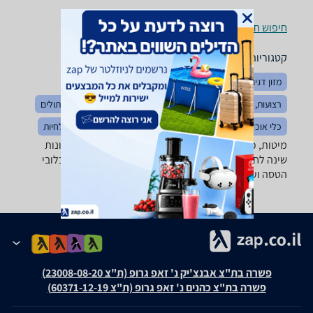
חיפוש חנויות מיטות, כלובים ומלונות לפי עיר
קטגוריות משלימות
מזון דגים וציפורים
חטיפים לחיות מחמד
בגדים לחיות
רצועות, קולרים ורתמות
מוצרי טיפוח לחיות
מזון כלבים וחתולים
כלי אוכל ומים
צרכים
תגי זיהוי לחיות מחמד
צעצועים לחיות
מיטות, כלובים ומלונות - ‏300 - 500 מבחר גדול של פתרונות
שינה לחיות מחמד: מלונות, מיטות, כלובים, טרריומים, כלובי
הטסה ועוד!
פשרה בת"צ אבנצ'יק נ' זאפ גרופ (ת"צ 23008-08-20)
פשרה בת"צ כהנים נ' זאפ גרופ (ת"צ 60371-12-19)