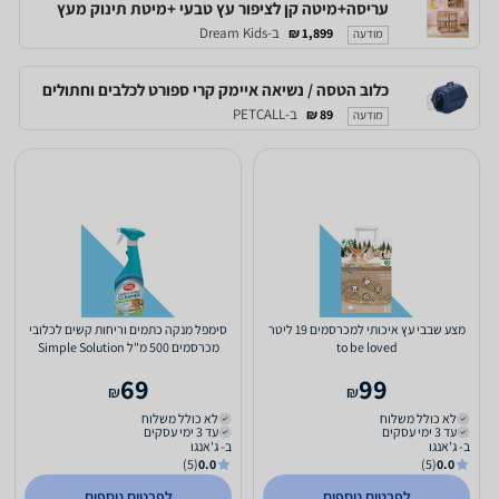
עריסה+מיטה קן לציפור עץ טבעי +מיטת תינוק מעץ
ב-Dream Kids
1,899 ₪
מודעה
כלוב הטסה / נשיאה איימק קרי ספורט לכלבים וחתולים
ב-PETCALL
89 ₪
מודעה
מצע שבבי עץ איכותי למכרסמים 19 ליטר
סימפל מנקה כתמים וריחות קשים לכלובי
to be loved
מכרסמים 500 מ"ל Simple Solution
69
99
₪
₪
לא כולל משלוח
לא כולל משלוח
עד 3 ימי עסקים
עד 3 ימי עסקים
ב- ג'אנגו
ב- ג'אנגו
(5)
0.0
(5)
0.0
לפרטים נוספים
לפרטים נוספים