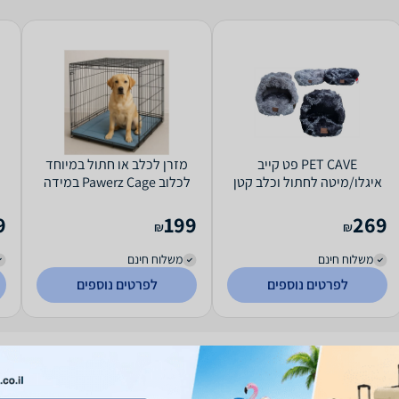
PET CAVE פט קייב
מזרן לכלב או חתול במיוחד
איגלו/מיטה לחתול וכלב קטן
לכלוב Pawerz Cage במידה
110x70 ס"מ
9
199
269
₪
₪
משלוח חינם
משלוח חינם
לפרטים נוספים
לפרטים נוספים