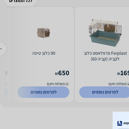
לכל המוצרים
Ferplast פרפלאסט כלוב
90 כלוב טיסה
כלו
לקביה (קביה 60)
389
650
16
₪
₪
משלוח חינם
משלוח חינם
מש
לפרטים נוספים
לפרטים נוספים