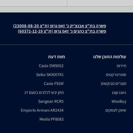
פשרה בת"צ אבנצ'יק נ' זאפ גרופ (ת"צ 23008-08-20)
פשרה בת"צ כהנים נ' זאפ גרופ (ת"צ 60371-12-19)
עולמות התוכן שלנו
חוות דעת
תיירות
Casio DW9052
סופרמרקטים
Seiko SKX007K1
מוצרים מבוקשים
Casio F91W
zap cars
מזון יבש לכלבים בטעם דג
Sangean RCR5
WiseBuy
שיווק לעסקים
Emporio Armani AR2434
Media PF8083