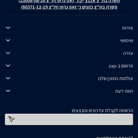
פשרה בת"צ אבנצ'יק נ' זאפ גרופ (ת"צ 23008-08-20)
פשרה בת"צ כהנים נ' זאפ גרופ (ת"צ 60371-12-19)
אודות
שימושי
עזרה
פרסום ב-zap
עולמות התוכן שלנו
חוות דעת
הרשמה לקבלת עדכונים ומבצעים
כתובת דוא''ל