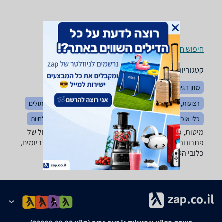
חיפוש חנויות מיטות, כלובים ומלונות לפי עיר
קטגוריות משלימות
מזון דגים וציפורים
חטיפים לחיות מחמד
בגדים לחיות
רצועות, קולרים ורתמות
מוצרי טיפוח לחיות
מזון כלבים וחתולים
כלי אוכל ומים
צרכים
תגי זיהוי לחיות מחמד
צעצועים לחיות
מיטות, כלובים ומלונות - ‏מכרסמים ‏ShopiPet מבחר גדול של
פתרונות שינה לחיות מחמד: מלונות, מיטות, כלובים, טרריומים,
כלובי הטסה ועוד!