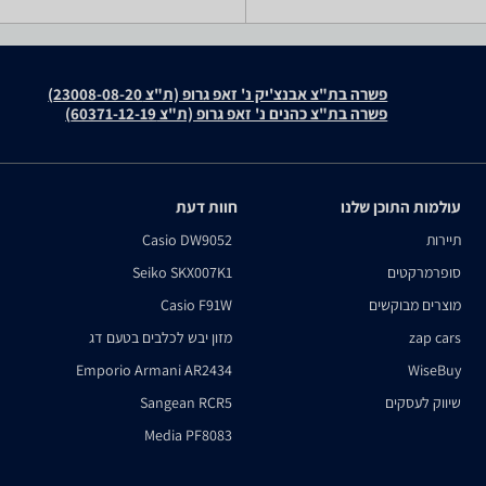
פשרה בת"צ אבנצ'יק נ' זאפ גרופ (ת"צ 23008-08-20)
פשרה בת"צ כהנים נ' זאפ גרופ (ת"צ 60371-12-19)
עולמות התוכן שלנו
חוות דעת
תיירות
Casio DW9052
סופרמרקטים
Seiko SKX007K1
מוצרים מבוקשים
Casio F91W
zap cars
מזון יבש לכלבים בטעם דג
Emporio Armani AR2434
WiseBuy
שיווק לעסקים
Sangean RCR5
Media PF8083