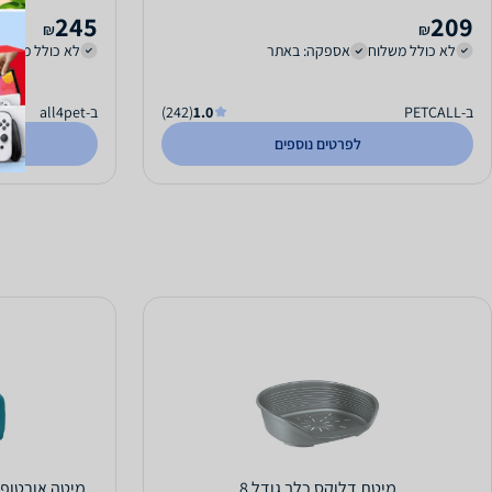
245
209
₪
₪
לא כולל משלוח
אספקה: באתר
לא כולל משלו
ב-PETCALL
1.0
(242)
ב-all4pet
לפרטים נוספים
מיטת דלוקס כלב גודל 8
מיטה אורטופדית 