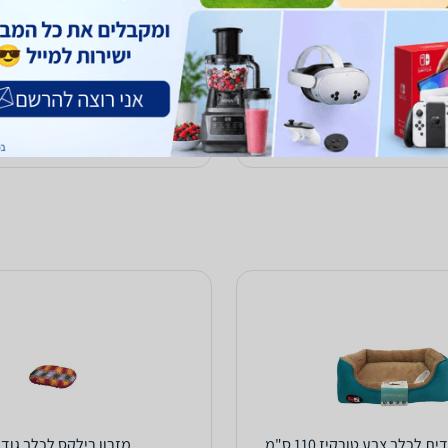
205
₪
ח
עד 3 ימי עסקים
לא כולל משלוח
עד 3 ימי עסקים
1.0
(848)
ב-all4pet
לפרטים נוספים
לפרטים נוספים
לכלב צבע טורקיז 110 ס"מ
מזרון רילקס לכלב גודל 2