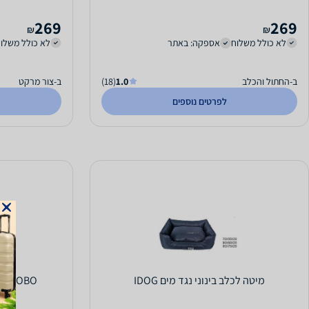
269
269
₪
₪
לא כולל משלוח
אספקה: באתר
לא כולל משלו
ב-החתול והכלב
1.0
(18)
ב-צור מרקט
לפרטים נוספים
מיטה לכלב בינוני נגד מים IDOG
BOBO בובו מיטת אושן בצבע אפור S