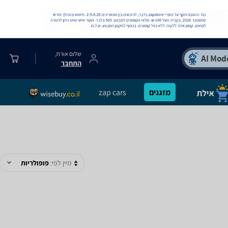
שלום אורח,
התחבר
מזגנים
zap cars
מיין לפי:
פופולריות