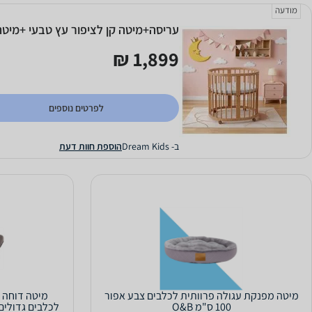
מודעה
עריסה+מיטה קן לציפור עץ טבעי +מיטת
1,899 ₪
לפרטים נוספים
ב- Dream Kids
הוספת חוות דעת
מיטה מפנקת עגולה פרוותית לכלבים צבע אפור
מיטה דוחה 
100 ס"מ O&B
לכלבים גדולים