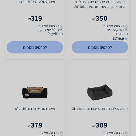
מיטה אורטופדית לכלבים גדולים לימי
מיטה עגולה FLUFFY XL שחור
החורף הקרים עם פרווה מידות 106*80
ס"מ
319
350
₪
₪
לא כולל משלוח
לא כולל משלוח
אספקה: באתר
עד 30 ימי עסקים
ב- מייפרנד
ב- Dogville
(137)
0.0
לפרטים נוספים
לפרטים נוספים
מיטה לכלב בד כותנה מעוצבת פטסלנד XL
מיטה רטרו שחור חום 110 ס"מ
379
309
₪
₪
לא כולל משלוח
לא כולל משלוח