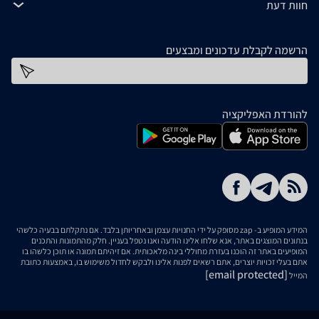
חוות דעת
הרשמה לקבלת עדכונים ומבצעים
כתובת דוא''ל
להורדת האפליקציה
המידע המופיע ב- zap מסופק על ידי החנויות עצמן ובאחריותן בלבד. אם נתקלתם בבעיה כלשהי
בנתונים המוצגים באתר, אנא שלחו אלינו הודעה ואנו נטפל בעניין. חלק מהתמונות והתכנים
המופיעים באתר זה הוכנו בעזרת מחוללי בינה מלאכותית. אם זיהיתם תמונה או תוכן כלשהו בו
אתם בעלי זכויות יוצרים, אתם רשאים לפנות אלינו ולבקש לחדול משימוש בו, באמצעות כתובת
[email protected]
המייל