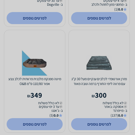
עד 4 ימי עסקים
עד 30 ימי עסקים
ב- מחסני מזון לחתול ולכלב
ב- Dogville
(1)
0.0
לפרטים נוספים
לפרטים נוספים
מזרן אורטופדי לכלבים ענקיים מעל 30 ק"ג
מיטה מפנקת מלבנית פרוותית לכלב צבע
עם פרווה לימי החורף ברמה טובה מאוד
אפור 110/80 ס"מ O&B
מידות 114 על 89...
349
300
₪
₪
לא כולל משלוח
לא כולל משלוח
אספקה: באתר
עד 3 ימי עסקים
ב- מייפרנד
ב- ג'אנגו
(5)
0.0
(137)
0.0
לפרטים נוספים
לפרטים נוספים