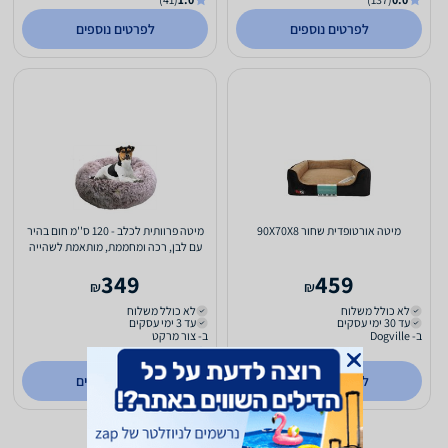
לפרטים נוספים
לפרטים נוספים
מיטה אורטופדית שחור 90X70X8
מיטה פרוותית לכלב - 120 ס''מ חום בהיר
עם לבן, רכה ומחממת, מותאמת לשהייה
ארוכה
349
459
₪
₪
לא כולל משלוח
לא כולל משלוח
עד 30 ימי עסקים
עד 3 ימי עסקים
ב- Dogville
ב- צור מרקט
(195)
4.0
לפרטים נוספים
לפרטים נוספים