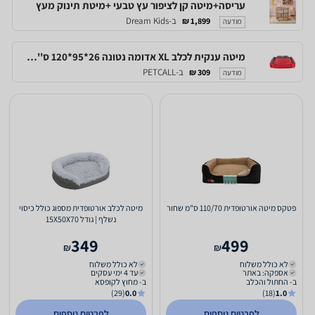
עריסה+מיטה קן לציפור עץ טבעי +מיטת תינוק מעץ
ב-Dream Kids
1,899 ₪
מודעה
מיטה ענקית לכלב XL אדומה נטונה 26*95*120 ס''מ M-Pets Natuna Basket Bed
ב-PETCALL
309 ₪
מודעה
פטקס מיטה אורטופדית 110/70 ס"מ שחור
מיטה לכלב אורטופדית מספוג כולל כיסוי
נשלף | גודל 15X50X70
349
499
₪
₪
לא כולל משלוח
לא כולל משלוח
אספקה: באתר
עד 4 ימי עסקים
ב- החתול והכלב
ב- מחוץ לקופסא
(29)
0.0
(18)
1.0
לפרטים נוספים
לפרטים נוספים