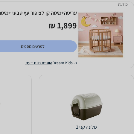
מודעה
עריסה+מיטה קן לציפור עץ טבעי +מיטת
1,899 ₪
לפרטים נוספים
ב- Dream Kids
הוספת חוות דעת
מלונה קני 2