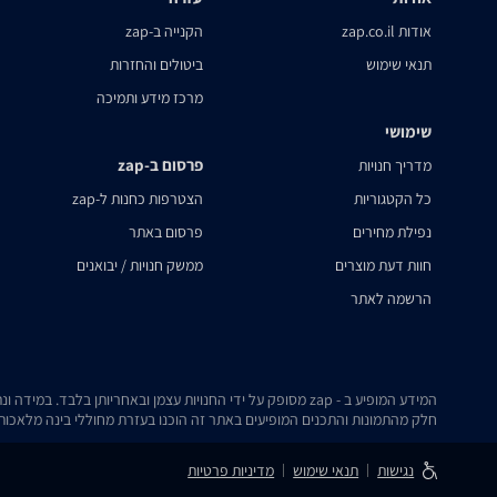
אודות zap.co.il
הקנייה ב-zap
תנאי שימוש
ביטולים והחזרות
מרכז מידע ותמיכה
שימושי
פרסום ב-zap
מדריך חנויות
כל הקטגוריות
הצטרפות כחנות ל-zap
נפילת מחירים
פרסום באתר
חוות דעת מוצרים
ממשק חנויות / יבואנים
הרשמה לאתר
המידע המופיע ב - zap מסופק על ידי החנויות עצמן ובאחריותן בלבד. במידה ונתקלת בבעיה כלשהי בנתונים המוצגים באתר, אנא שלח אלינו הודעה ואנו נטפל בעניין.
חלק מהתמונות והתכנים המופיעים באתר זה הוכנו בעזרת מחוללי בינה מלאכותית
נגישות
תנאי שימוש
מדיניות פרטיות