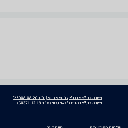
פשרה בת"צ אבנצ'יק נ' זאפ גרופ (ת"צ 23008-08-20)
פשרה בת"צ כהנים נ' זאפ גרופ (ת"צ 60371-12-19)
עולמות התוכן שלנו
חוות דעת