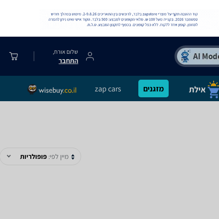
שלום אורח,
התחבר
מזגנים
zap cars
מיין לפי:
פופולריות