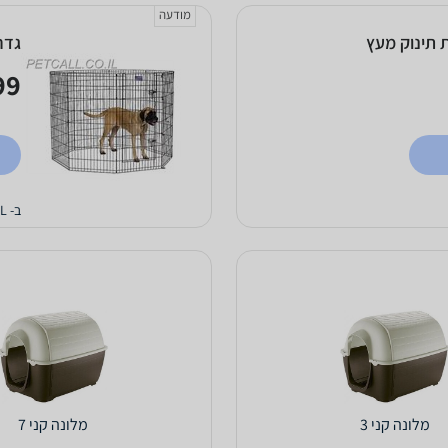
מודעה
 תינוק מעץ
גדר 
9 ₪
ב- PETCALL
מלונה קני 3
מלונה קני 7