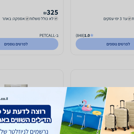
325
₪
ח
עד 3 ימי עסקים
לא כולל משלוח
אספקה: באתר
1.0
(848)
ב-PETCALL
לפרטים נוספים
לפרטים נוספים
ם המפואר – כלוב עץ דו-קומתי
רסמים עם גג נפתח
ליטרים LIVING WORLD