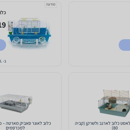
מודעה
כלוב 
9 ₪
ב- PETCALL
Fe פרפלאסט כלוב לארנב ולשרקן (קביה
כלוב לאוגר סאביק מארטה – כ
80)
למכרסמים