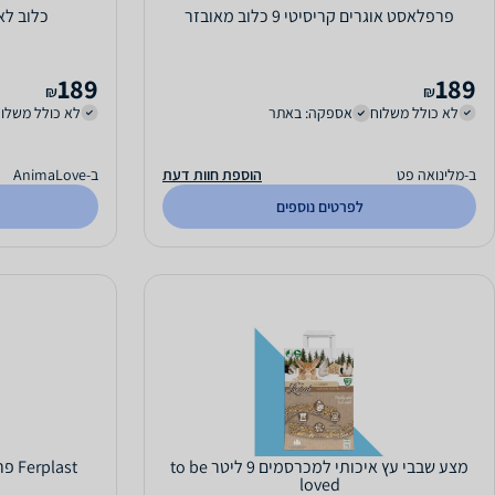
פרפלאסט אוגרים קריסיטי 9 כלוב מאובזר
כלוב לא
189
189
₪
₪
לא כולל משלוח
אספקה: באתר
לא כולל משלו
ב-מלינואה פט
הוספת חוות דעת
ב-AnimaLove
לפרטים נוספים
מצע שבבי עץ איכותי למכרסמים 9 ליטר to be
Ferplast פרפלאסט כלוב לאוגר (קומבי 1)
loved