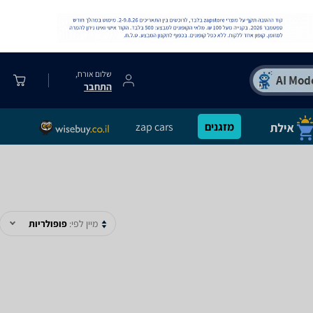
שלום אורח,
התחבר
מזגנים
zap cars
מיין לפי:
פופולריות