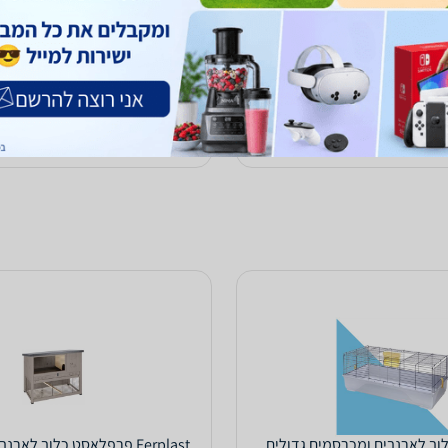
109
₪
ח
עד 3 ימי עסקים
לא כולל משלוח
אספקה: באתר
0.0
(1)
ב-PETCALL
לפרטים נוספים
לפרטים נוספים
cavia- כלוב לארנבים ומכרסמים גדולים
Ferplast פרפלאסט כלוב לארנבת (ראנץ' 120)