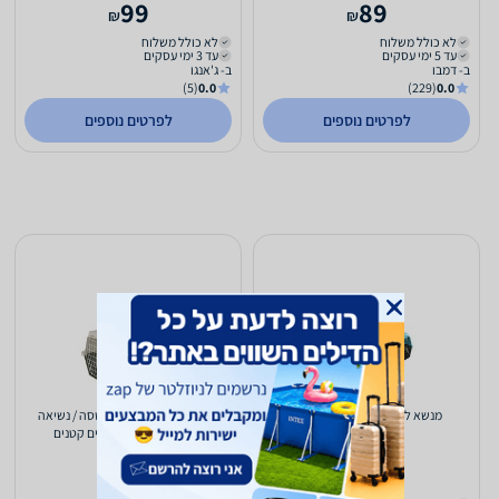
99
89
₪
₪
לא כולל משלוח
לא כולל משלוח
עד 5 ימי עסקים
עד 3 ימי עסקים
ב- דמבו
ב- ג'אנגו
(5)
0.0
(229)
0.0
לפרטים נוספים
לפרטים נוספים
מנשא לחתול או כלב קטן ג'יפסי
Atlas אטלס 10 - כלוב הטסה / נשיאה
מקצועי לכלבים/חתולים קטנים
99
99
₪
₪