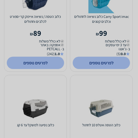
Carry Sport imac כלוב נשיאה לחתולים
כלוב הטסה / נשיאה איימק קרי ספורט
וכלבים קטנים
לכלבים וחתולים
89
99
₪
₪
לא כולל משלוח
לא כולל משלוח
עד 3 ימי עסקים
אספקה: באתר
ב- ג'אנגו
ב- PETCALL
(242)
1.0
(5)
0.0
לפרטים נוספים
לפרטים נוספים
כלוב הטסה אטלס 10 לחתול
כלוב נסיעה למשקל עד 6 קג