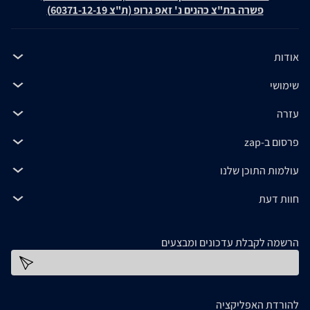
פשרה בת"צ כהנים נ' זאפ גרופ (ת"צ 60371-12-19)
אודות
שימושי
עזרה
פרסום ב-zap
עולמות התוכן שלנו
חוות דעת
הרשמה לקבלת עדכונים ומבצעים
כתובת דוא''ל
להורדת האפליקציה