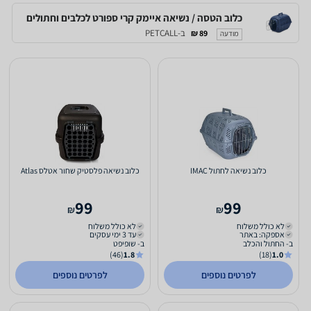
כלוב הטסה / נשיאה איימק קרי ספורט לכלבים וחתולים
ב-PETCALL
89 ₪
מודעה
כלוב נשיאה לחתול IMAC
כלוב נשיאה פלסטיק שחור אטלס Atlas
99
99
₪
₪
לא כולל משלוח
לא כולל משלוח
אספקה: באתר
עד 3 ימי עסקים
ב- החתול והכלב
ב- שופיפט
(46)
1.8
(18)
1.0
לפרטים נוספים
לפרטים נוספים