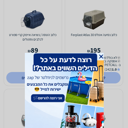
כלוב נסיעה אטלס 30 Ferplast Atlas
כלוב הטסה / נשיאה איימק קרי ספורט
לכלבים וחתולים
89
195
₪
₪
לא כולל משלוח
לא כולל משלוח
אספקה: באתר
אספקה: באתר
ב- PETCALL
ב- PETCALL
(242)
1.0
(242)
1.0
לפרטים נוספים
לפרטים נוספים