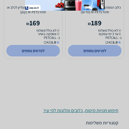
כלוב הטסה/נשיאה עם פתח עליון לכלב או
כלוב הטסה/נשיאה עם פתח עליון לכלב או
חתול M-PETS (מדיום)
חתול M-PETS (קטן)
169
189
₪
₪
לא כולל משלוח
לא כולל משלוח
עד 3 ימי עסקים
אספקה: באתר
ב- PETCALL
ב- PETCALL
(242)
1.0
(242)
1.0
לפרטים נוספים
לפרטים נוספים
חיפוש חנויות מיטות, כלובים ומלונות לפי עיר
קטגוריות משלימות