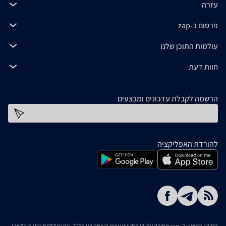
עזרה
פרסום ב-zap
עולמות התוכן שלנו
חוות דעת
הרשמה לקבלת עדכונים ומבצעים
כתובת דוא''ל
להורדת האפליקציה
המידע המופיע ב- zap מסופק על ידי החנויות עצמן ובאחריותן בלבד. אם נתקלתם בבעיה כלשהי