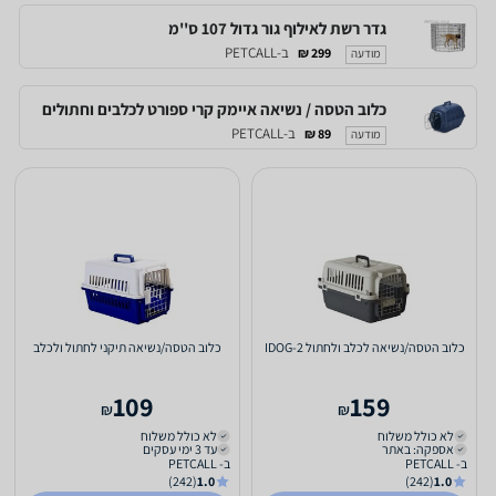
גדר רשת לאילוף גור גדול 107 ס''מ
ב-PETCALL
299 ₪
מודעה
כלוב הטסה / נשיאה איימק קרי ספורט לכלבים וחתולים
ב-PETCALL
89 ₪
מודעה
כלוב הטסה/נשיאה לכלב ולחתול IDOG-2
כלוב הטסה/נשיאה תיקני לחתול ולכלב
109
159
₪
₪
לא כולל משלוח
לא כולל משלוח
אספקה: באתר
עד 3 ימי עסקים
ב- PETCALL
ב- PETCALL
(242)
1.0
(242)
1.0