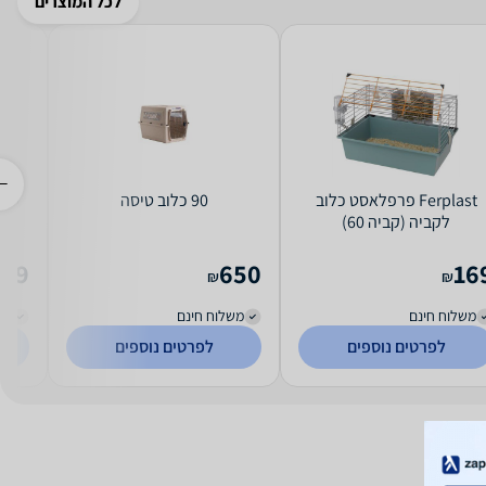
לכל המוצרים
Ferplast פרפלאסט כלוב
90 כלוב טיסה
כלו
לקביה (קביה 60)
389
650
16
₪
₪
משלוח חינם
משלוח חינם
מש
לפרטים נוספים
לפרטים נוספים