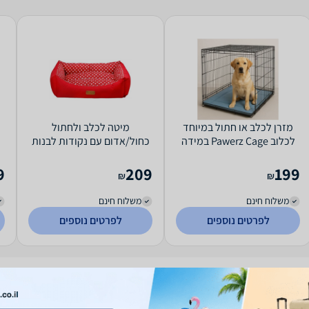
מזרן לכלב או חתול במיוחד
מיטה לכלב ולחתול
לכלוב Pawerz Cage במידה
כחול/אדום עם נקודות לבנות
110x70 ס"מ
L
9
209
199
₪
₪
משלוח חינם
משלוח חינם
לפרטים נוספים
לפרטים נוספים