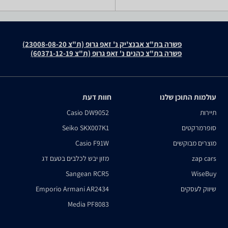
פשרה בת"צ אבנצ'יק נ' זאפ גרופ (ת"צ 23008-08-20)
פשרה בת"צ כהנים נ' זאפ גרופ (ת"צ 60371-12-19)
עולמות התוכן שלנו
חוות דעת
תיירות
Casio DW9052
סופרמרקטים
Seiko SKX007K1
מוצרים מבוקשים
Casio F91W
zap cars
מזון יבש לכלבים בטעם דג
Sangean RCR5
WiseBuy
שיווק לעסקים
Emporio Armani AR2434
Media PF8083