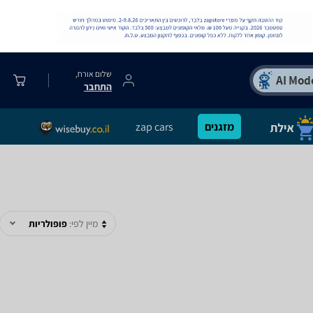
שלום אורח,
התחבר
מזגנים
zap cars
מיין לפי:
פופולריות