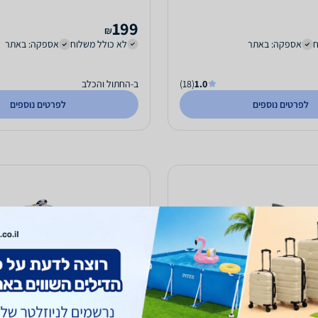
199
₪
ח
אספקה: באתר
לא כולל משלוח
אספקה: באתר
1.0
(18)
ב-החתול והכלב
לפרטים נוספים
לפרטים נוספים
 נשיאה לחתול IMAC
מיטת איגלו עם הדפס חתול ל.ס 40*40*0