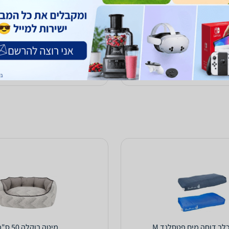
179
₪
ח
אספקה: באתר
לא כולל משלוח
אספקה: באתר
1.0
(18)
ב-החתול והכלב
לפרטים נוספים
לפרטים נוספים
כלב דוחה מים פטסלנד M
מיטה בוקלה 50 ס"מ