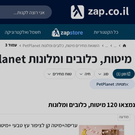
כל הקטגוריות
חשמל ואלקטרוניקה
עמוד 3
...
...
השוואת מחירים מיטות, כלובים ומלונות ‏PetPlanet‏
מיטות, כלובים ומלונות ‏PetPlanet - עמוד 3
סנן (1)
סוג
חיה
טווח מחירים
חנויות: PetPlanet
נמצאו 120 מיטות, כלובים ומלונות
מודעה
עריסה+מיטה קן לציפור עץ טבעי +מיטת