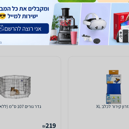
1.0
(41)
ב-פט פלנט
לפרטים נוספים
לפרטים נוספים
רון קירור לכלב XL
גדר גורים 107 ס"מ (ללא דלת)
219
₪