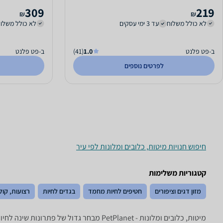
309
219
₪
₪
לא כולל משלוח
עד 3 ימי עסקים
לא כולל משלו
ב-פט פלנט
1.0
(41)
ב-פט פלנט
לפרטים נוספים
חיפוש חנויות מיטות, כלובים ומלונות לפי עיר
קטגוריות משלימות
מזון דגים וציפורים
חטיפים לחיות מחמד
בגדים לחיות
רצועות, קול
מיטות, כלובים ומלונות - ‏PetPlanet מבחר גדול של פתרונות שינה לחיות מחמד: מלונות, מיטות, כלובים, טרריומים, כלובי הטסה ועוד!