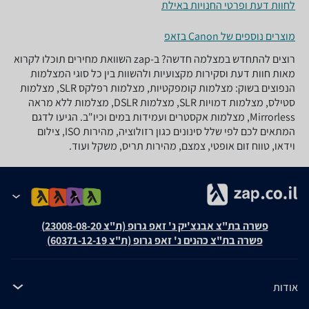
לחוות דעת ופרטי החנויות באילת
מוצרים נוספים של Canon בזאפ
רוצים להתחדש במצלמה חדשה? ב-zap השוואת מחירים תוכלו לקרוא
מאות חוות דעת וסקירות מקצועיות ולהשוות בין כל סוגי המצלמות
הנפוצים בשוק: מצלמות קומפקטיות, מצלמות רפלקס SLR, מצלמות
סטילס, מצלמות דמויות SLR, מצלמות DSLR, מצלמות ללא מראה
Mirrorless, מצלמות אקסטרים ועמידות במים וכיו"ב. הגיעו לדגם
המתאים לכם לפי שלל סינונים כגון רזולוציה, מהירות ISO, צילום
וידאו, טווח זום אופטי, צמצם, מהירות תריס, משקל ועוד.
פשרה בת"צ אבנצ'יק נ' זאפ גרופ (ת"צ 23008-08-20)
פשרה בת"צ כהנים נ' זאפ גרופ (ת"צ 60371-12-19)
אודות