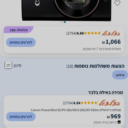
zap choice
)
2754
(
4.84
1,066
₪
לפרטים נוספים
משלוח חינם
עד 7 ימי עסקים
סינון
הצעות משתלמות נוספות
(10)
אילת
x
מכירה באילת בלבד
)
2754
(
4.84
מצלמה דיגיטלית Canon PowerShot ELPH 360/IXUS 285/IXY 650m
969
לפרטים נוספים
₪
רכישה בבית העסק