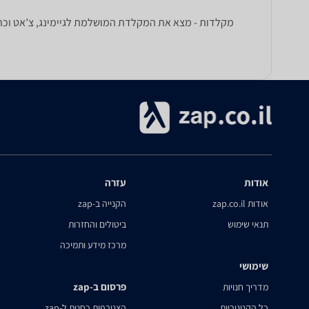
מקלדות - מצא את המקלדת המושלמת לגיימינג, צ’אט וכתי
אודות
עזרה
אודות zap.co.il
הקנייה ב-zap
תנאי שימוש
ביטולים והחזרות
מרכז מידע ותמיכה
שימושי
פרסום ב-zap
מדריך חנויות
כל הקטגוריות
הצטרפות כחנות ל-zap