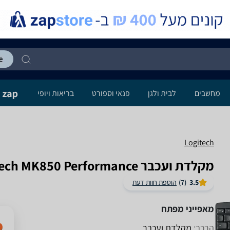
מחשבים
לבית ולגן
פנאי וספורט
בריאות ויופי
Logitech
‏מקלדת ועכבר Logitech MK850 Performance לוגיטק באילת
3.5
(7)
הוספת חוות דעת
מאפייני מפתח
הרכב:
מקלדת ועכבר