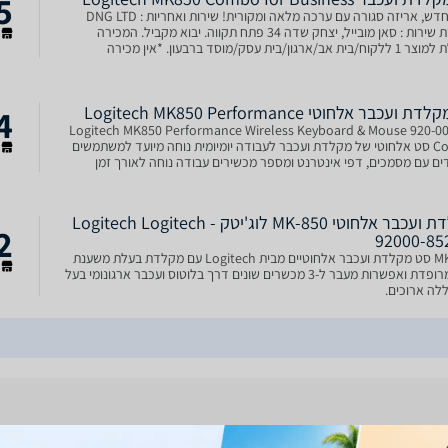
5
מוצר חדש, אריזה סגורה עם ערכה מלאה ומקורית! שירות ואחריות : DNG LTD
מעבדת שירות : סאן מובייל, יצחק שדה 34 פתח תקווה. יבוא מקביל. המכירה
ר
מוגבלת למוצר 1 ללקוח/בית אב/ארגון/בית עסק/מוסד ברבעון. *אין מכירה
ית / אין מכירה לחנויות סלולאר חשמל ואלקט
4
ועכבר אלחוטי Logitech MK850 Performance
920-008226 Logitech MK850 Performance Wireless Keyboard & Mouse
Combo סט אלחוטי של מקלדת ועכבר לעבודה יומיומית נוחה מיועד למשתמשים
ר
ים עם מסמכים, דפי אינטרנט ומספר מכשירים עבודה נוחה לאורך זמן
 כף היד המרופדת עוזרת לשמור על נוחות בזמן הקלדה ממוש
מקלדת ועכבר אלחוטי MK-850 לוג'יטק - Logitech Logitech
2
92000-85
MK-850 סט מקלדת ועכבר אלחוטיים מבית Logitech עם מקלדת בעלת משענת
ר
זרוע מרופדת ואפשרות מעבר ל-3 מכשרים שונים דרך בלוטוס ועכבר ארגונומי בעל
ללה ארוכים.