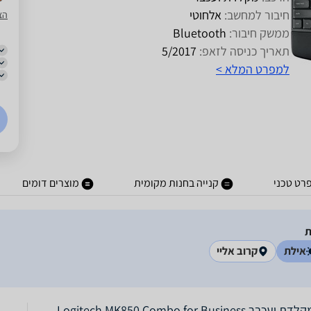
חיבור למחשב:
אלחוטי
הצ
ממשק חיבור:
Bluetooth
תאריך כניסה לזאפ:
5/2017
למפרט המלא >
רט טכני
קנייה בחנות מקומית
מוצרים דומים
אילת
קרוב אליי
בר Logitech MK850 Combo for Business