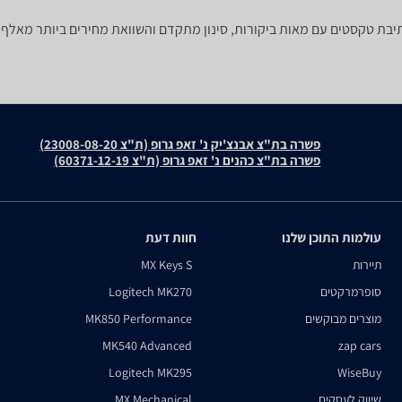
בת טקסטים עם מאות ביקורות, סינון מתקדם והשוואת מחירים ביותר מאלף ח
פשרה בת"צ אבנצ'יק נ' זאפ גרופ (ת"צ 23008-08-20)
פשרה בת"צ כהנים נ' זאפ גרופ (ת"צ 60371-12-19)
עולמות התוכן שלנו
חוות דעת
תיירות
MX Keys S
סופרמרקטים
Logitech MK270
מוצרים מבוקשים
MK850 Performance
MK540 Advanced
zap cars
Logitech MK295
WiseBuy
שיווק לעסקים
MX Mechanical