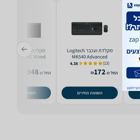
Logitec
‏מקלדת ועכבר Logitech
‏מקלדת Logitech G515
Lightspeed TKL Wired
MK540 Advanced
Sig
(13)
4.38
348
172
₪
₪
החל מ-
החל מ-
השוואת מחירים
השוואת מחירים