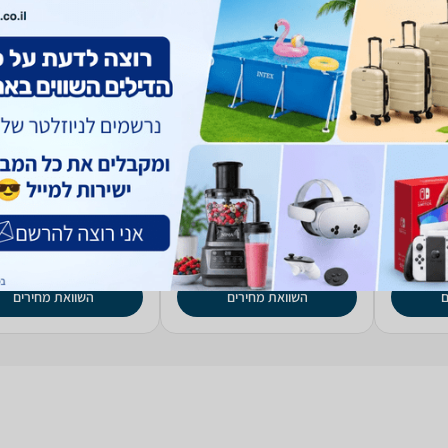
בר Microsoft MS
‏מקלדת ועכבר Logitech
‏מקלדת ועכבר h
nature Comfort Plus
Signature Slim Combo
Ergonom
Combo MK880
MK950
490
349
₪
₪
החל מ-
החל מ-
ם
השוואת מחירים
השוואת מחירים