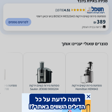
מכירה באילת בלבד
)
1078
(
4.51
מסחטת ‏פירות קשים וירקות BOSCH MES25AO בוש יבואן רשמי
389
לפרטים נוספים
₪
רכישה בבית העסק
מוצרים שאולי יעניינו אותך
מסחטת ‏פירות קשים וירקות
מסחטת ‏פירות קשים וירקות
מסחטת ‏פי
un J700
Sauter JE9080 9000204
Hemilton HEM843