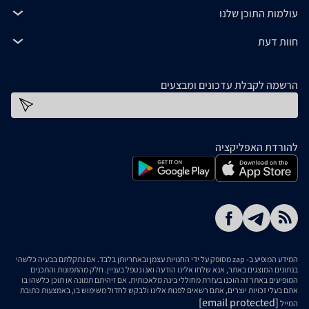
עולמות התוכן שלנו
חוות דעת
הרשמה לקבלת עדכונים ומבצעים
כתובת דוא''ל
להורדת האפליקציה
המידע המופיע ב- zap מסופק על ידי החנויות עצמן ובאחריותן בלבד. אם נתקלתם בבעיה כלשהי
בנתונים המוצגים באתר, אנא שלחו אלינו הודעה ואנו נטפל בעניין. חלק מהתמונות והתכנים
המופיעים באתר זה הוכנו בעזרת מחוללי בינה מלאכותית. אם זיהיתם תמונה או תוכן כלשהו בו
אתם בעלי זכויות יוצרים, אתם רשאים לפנות אלינו ולבקש לחדול משימוש בו, באמצעות כתובת
[email protected]
המייל