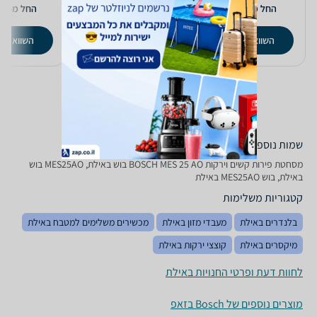
5
399
371
₪
₪
החל מ-
החל מ-
החל מ-
השוואת מחירים
השוואת מחירים
השוואת מ
שמות נוספים לדגם
מסחטת ‏פירות קשים וירקות BOSCH MES 25 AO בוש באילת, MES25AO בוש
באילת, בוש MES25AO באילת
קטגוריות משלימות
בלנדרים באילת
מעבדי מזון באילת
מכשירים משלימים למטבח באילת
מיקסרים באילת
קוצצי ירקות באילת
לחוות דעת ופרטי החנויות באילת
מוצרים נוספים של Bosch בזאפ