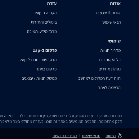
אודות
עזרה
אודות zap.co.il
הקנייה ב-zap
תנאי שימוש
ביטולים והחזרות
מרכז מידע ותמיכה
שימושי
פרסום ב-zap
מדריך חנויות
כל הקטגוריות
הצטרפות כחנות ל-zap
נפילת מחירים
פרסום באתר
חוות דעת רמקולים למחשב
ממשק חנויות / יבואנים
הרשמה לאתר
המידע המופיע ב - zap מסופק על ידי החנויות עצמן ובאחריותן בלבד. במידה ונתקלת בבעיה כלשהי בנתונים המוצגים באתר, אנא שלח אלינו הודעה ואנו נטפל בעניין.
חלק מהתמונות והתכנים המופיעים באתר זה הוכנו בעזרת מחוללי בינה מלאכותית
נגישות
תנאי שימוש
מדיניות פרטיות