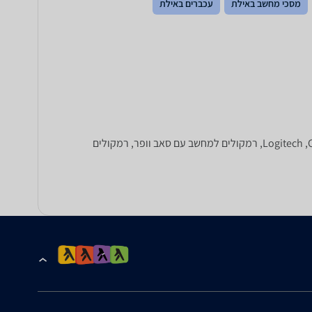
מסכי מחשב באילת
עכברים באילת
רמוקלים חדשים למחשב יכולים לשפר את חויית המשחק שלכם. השוו מחירים לרמקולים מבית Logitech ,Creative ,Altech Lansing ,JBL ,Genius, רמקולים למחשב עם סאב וופר, רמקולים