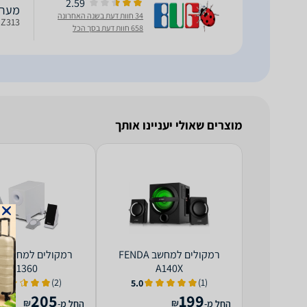
2.59
מערכת רמקו
34 חוות דעת בשנה האחרונה
Z313 מערכת רמקולים למחשב מבית Logitech בתצורת 2.1
658 חוות דעת בסך הכל
מוצרים שאולי יעניינו אותך
רמקולים למחשב FENDA
רמ
M1360
A140X
(2)
(1)
5.0
205
199
₪
₪
החל מ-
החל מ-