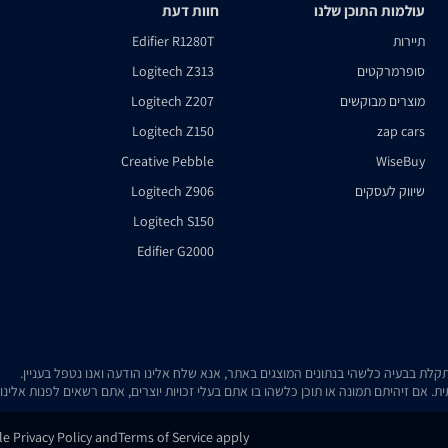
עולמות התוכן שלנו
חוות דעת
תיירות
Edifier R1280T
סופרמרקטים
Logitech Z313
מוצרים מבוקשים
Logitech Z207
Logitech Z150
zap cars
Creative Pebble
WiseBuy
שיווק לעסקים
Logitech Z906
Logitech S150
Edifier G2000
. אם זיהיתם תמונה או תוכן כלשהו בו אתם בעלי זכויות יוצרים, אתם רשאים לפנות אלינ
gle
Privacy Policy
and
Terms of Service
apply