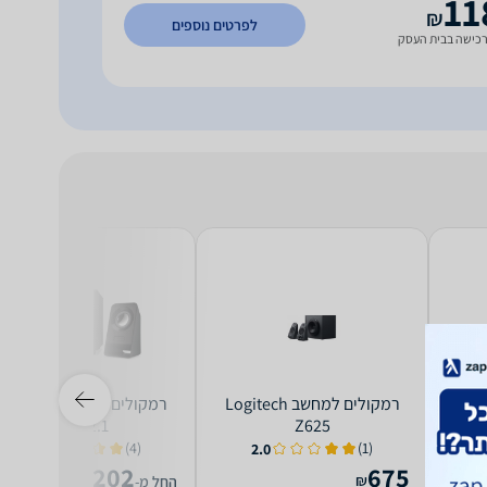
11
₪
לפרטים נוספים
כישה בבית העסק
ב Creative
רמקולים למחשב Logitech
רמקולים למחשב gitech
Z213 2.1
Z625
(4)
(1)
1.5
2.0
3
202
675
₪
₪
החל מ-