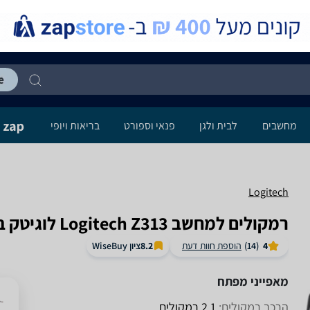
מחשבים
לבית ולגן
פנאי וספורט
בריאות ויופי
Logitech
רמקולים למחשב Logitech Z313 לוגיטק באילת
ציון WiseBuy
4
(14)
הוספת חוות דעת
8.2
מאפייני מפתח
הרכב רמקולים:
2.1 רמקולים