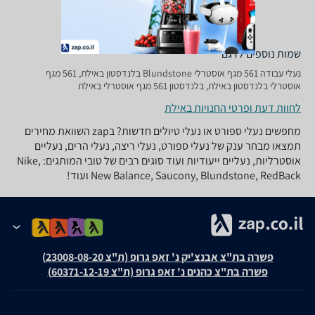
שמות נוספים לדגם
‏נעלי עבודה 561 מגף אוסטרלי Blundstone בלנדסטון באילת, 561 מגף
אוסטרלי בלנדסטון באילת, בלנדסטון 561 מגף אוסטרלי באילת
לחוות דעת ופרטי החנויות באילת
מחפשים נעלי ספורט או נעלי טיולים חדשות? בzap השוואת מחירים
תמצאו מבחר ענק של נעלי ספורט, נעלי ריצה, נעלי הרים, נעליים
אוסטרליות, נעליים ייעודיות ועוד סוגים רבים של טובי המותגים: Nike,
New Balance, Saucony, Blundstone, RedBack ועוד!
פשרה בת"צ אבנצ'יק נ' זאפ גרופ (ת"צ 23008-08-20)
פשרה בת"צ כהנים נ' זאפ גרופ (ת"צ 60371-12-19)