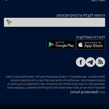
הרשמה לקבלת עדכונים ומבצעים
כתובת דוא''ל
להורדת האפליקציה
המידע המופיע ב- zap מסופק על ידי החנויות עצמן ובאחריותן בלבד. אם נתקלתם בבעיה כלשהי
בנתונים המוצגים באתר, אנא שלחו אלינו הודעה ואנו נטפל בעניין. חלק מהתמונות והתכנים
המופיעים באתר זה הוכנו בעזרת מחוללי בינה מלאכותית. אם זיהיתם תמונה או תוכן כלשהו בו
אתם בעלי זכויות יוצרים, אתם רשאים לפנות אלינו ולבקש לחדול משימוש בו, באמצעות כתובת
[email protected]
המייל