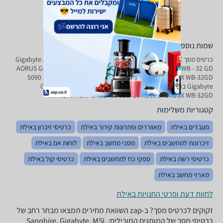
שמות נוספים לדגם
כרטיס מסך Gigabyte AORUS GeForce RTX 5090 XTREME WATERFORCE
WB 32 G GV - N 5090 AORUSX WB - 32 GD באילת, AORUS GeForce RTX
5090 XTREME WATERFORCE WB 32G GV-N5090AORUSX WB-32GD
Gigabyte באילת, Gigabyte AORUS GeForce RTX 5090 XTREME
WATERFORCE WB 32G GV-N5090AORUSX WB-32GD באילת
קטגוריות משלימות
מעבדים באילת
מאווררים ופתרונות קירור באילת
כרטיסי זיכרון באילת
זיכרונות למחשבים באילת
מסכי מחשב באילת
לוחות אם באילת
כרטיסי רשת באילת
ספקי כח למחשבים באילת
כרטיסי קול באילת
מארזי מחשב באילת
לחוות דעת ופרטי החנויות באילת
זקוקים לכרטיס מסך? ב-zap השוואת מחירים תמצאו מבחר רחב של
כרטיסי מסך של המותגים המובילים: Sapphire, Gigabyte, MSI,