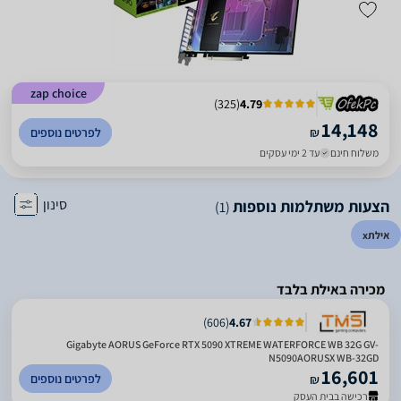
zap choice
)
325
(
4.79
14,148
₪
לפרטים נוספים
משלוח חינם
עד 2 ימי עסקים
סינון
הצעות משתלמות נוספות
(1)
אילת
x
מכירה באילת בלבד
)
606
(
4.67
Gigabyte AORUS GeForce RTX 5090 XTREME WATERFORCE WB 32G GV-
N5090AORUSX WB-32GD
16,601
לפרטים נוספים
₪
רכישה בבית העסק