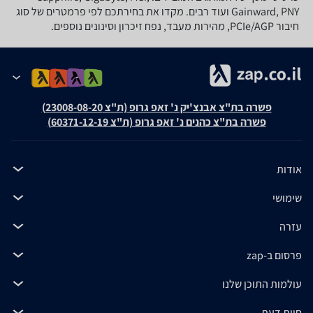
Gainward, PNY ועוד רבים. מקדו את בחירתכם לפי פרמטרים של סוג
חיבור PCIe/AGP, מהירות מעבד, נפח זיכרון וסינונים נוספים.
פשרה בת"צ אבנצ'יק נ' זאפ גרופ (ת"צ 23008-08-20)
פשרה בת"צ כהנים נ' זאפ גרופ (ת"צ 60371-12-19)
אודות
שימושי
עזרה
פרסום ב-zap
עולמות התוכן שלנו
חוות דעת