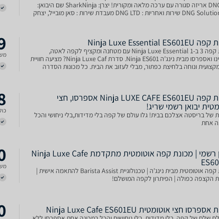
DNG LTD אריזה סגורה עם ערכה מלאה ומקורית! יצרן: SharkNinja שם היבואן:
DNG Solution LTD שירות ואחריות : DNG LTD מעבדת שירות : סאן מובייל, יצחק
9
Ninja Luxe Essential ES
מכונת קפה 3 ב-1 Ninja Luxe Essential עם מטחנה ומקציף לקפה לאטה,
משל
קפוצ'ינו ואספרסו מבית נינג'ה Ninja ES601. סדרת Ninja Luxe Caf? מציעה חוויית
צועית ונוחה בלחיצת כפתור, מבלי לעזוב את הבית. כל מכונות הסדרה
 טכנולוגיות מתקדמות, עיצוב אלגנטי, ותכונ
8
מכונת קפה Ninja LUXE CAFE ES601EU אספרסו, חצי
טית יבואן רשמי שריג!
כולל
 של בריסטה אצלכם בבית! גלו עולם של קפה בלי מדידות,בלי ניחושי והכל
ה אחת
0
יבואן רשמי | מכונת קפה אוטומטית מתקדמת Ninja Luxe Cafe
ES6
משל
מכונת קפה אוטומטית מבית נינג'ה | טכנולוגיית Barista Assist להתאמה אישית |
 הקצפה כפולה | הפיתרון לקפה המושלם!
0
פרסו חצי אוטומטית Ninja Luxe Cafe ES601EU
לם שלם של קפה, בלי מדידות, בלי ניחושים והכל במכונה אחת אספרסו ללא