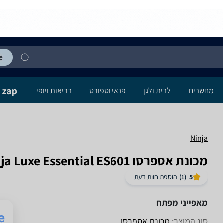
מחשבים
לבית ולגן
פנאי וספורט
בריאות ויופי
Ninja
‏מכונת אספרסו Ninja Luxe Essential ES601 נינג'ה
5
(1)
הוספת חוות דעת
מאפייני מפתח
סוג המוצר:
מכונת אספרסו