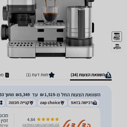
השוואת הצעות (34)
חוות דעת (1)
מפ
השוואת הצעות החל מ-
עד
1,519‏ ₪
3,349‏₪
מתוך 33 חנויות
רכישה בזאפ
zap choice
קנייה חכמה
4.84
זמין 
133 חוות דעת בשנה האחרונה