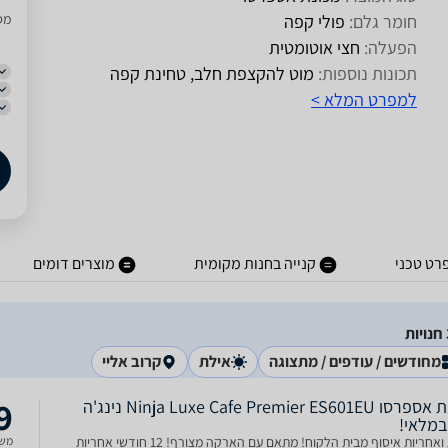
חומר גלם:
פולי קפה
מסו
הפעלה:
חצי אוטומטית
תכונות נוספות:
מוט להקצפת חלב, טחינת קפה
למפרט המלא >
רט טכני
קנייה בחנות מקומית
מוצרים דומים
מחודשים / עודפים / מתצוגה
אילת
קרוב אליי
9
מכונת אספרסו Ninja Luxe Cafe Premier ES601EU נינג'ה
במלאי!
שירות ואחריות איסוף מבית הלקוח! מתאם עם הארקה מצורף! 12 חודשי אחריות
משל