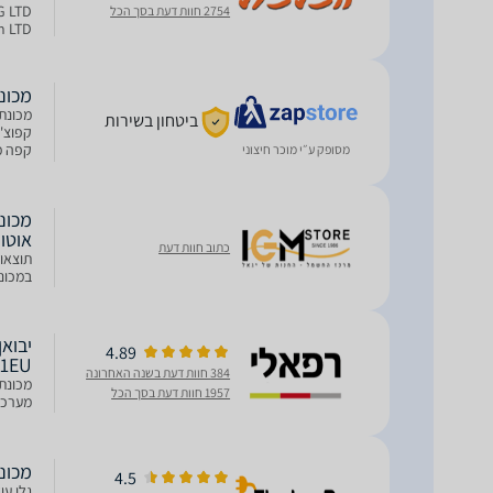
2754 חוות דעת בסך הכל
שדה 34 פתח תקווה. יבוא מקביל.
מכונת קפה 601EU
ביטחון בשירות
קפה מק
מסופק ע״י מוכר חיצוני
משלבות
אוטומ
כתוב חוות דעת
תוצאות
במכונ
4.89
01EU
384 חוות דעת בשנה האחרונה
1957 חוות דעת בסך הכל
מערכת
מכונת אס
4.5
גלו עו