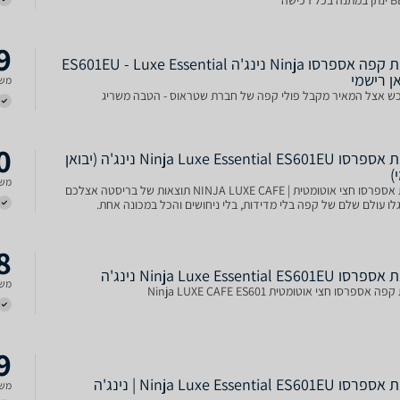
ל רכישה
9
‏מכונת קפה אספרסו Ninja נינג'ה ES601EU - Luxe Essential
אן רישמי
משל
כש אצל המאיר מקבל פולי קפה של חברת שטראוס - הטבה משריג
0
‏מכונת אספרסו Ninja Luxe Essential ES601EU נינג'ה (יבואן
)
משל
מכונת אספרסו חצי אוטומטית | NINJA LUXE CAFE תוצאות של בריסטה אצלכם
לו עולם שלם של קפה בלי מדידות, בלי ניחושים והכל במכונה אחת.
8
Ninja Luxe Essential ES601E נינג'ה
משל
 אספרסו חצי אוטומטית Ninja LUXE CAFE ES601
9
Ninja Luxe Essential ES601E | נינג'ה
משל