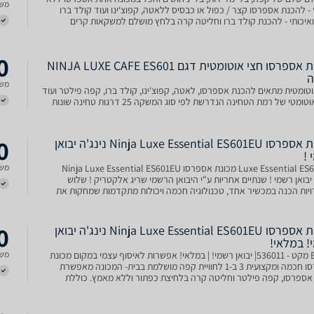
משל
 להכנת אספרסו קצר / כפול או כבסיס ללאטה, קפוצ‘ינו ועוד קולד ברו
ואיכותי - להכנת קולד ברו וחליטה קרה בלחץ מושלם למשקאות קרים
ו מרטיני קפה פילטר באיזון מושלם - להכנת ק
0
מכונת אספרסו חצי אוטומטית דגם NINJA LUXE CAFE ES601
ה
משל
טומטית מתאים להכנת אספרסו, לאטה, קפוצ'ינו, קולד ברו, קפה פילטר ועוד
וטומטי של רמת הטחינה הנדרשת לפי סוג המשקה 25 דרגות טחינה שונות
0
מכונת אספרסו Ninja Luxe Essential ES601EU נינג'ה יבואן
 !
Luxe Essential ES601EU מכונת אספרסו Ninja Luxe Essential ES601EU
משל
 יבואן רשמי ! שנתיים אחריות ע"י היבואן הרשמי שריג אלקטריק ! שלוש
יות הכנה במכשיר אחד, טכנולוגיה חכמה ויכולות מתקדמות שמחקות את
 הבריסטה – תקבלו תוצאה מקצועית, מדויקת וטעימה
0
מכונת אספרסו Ninja Luxe Essential ES601EU נינג'ה יבואן
! במלאי!
ES601 מקט - 536011| יבואן רשמי! | במלאי! אפשרות לאיסוף עצמי במקום מכונת
משל
אספרסו חכמה ומקצועית 3 ב-1 לחוויית קפה מושלמת בבית- המכונה מאפשרת
אספרסו, קפה פילטר וחליטה קרה בלחיצת כפתור וללא מאמץ. כוללת
 25 דרגות טחינה מערכת הקצפה אוטומ