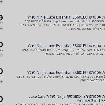
9
Ninja Luxe Essential ES601E נינג'ה
מכונת האספרסו Ninja Luxe Essential ES601EU נינג'ה היא מכונת קפה
משל
טומטית המציעה מגוון אפשרויות הכנה כולל אספרסו, קפה פילטר וחליטה
היא כוללת מטחנה קונית מובנית.
0
Ninja Luxe Essential ES601E נינג'ה
ES601EU לגלות עולם שלם של קפה קפה פילטר באיזון מושלם להכנת קפה
משל
כת הקצפה כפולה 4 תוכניות הקצפה מובנות
0
Ninja Luxe Essential ES601E נינג'ה
29570 תוצאות של בריסטה אצלכם בבית גלו עולם שלם של קפה בלי מדידות, בלי
משל
ים והכל במכונה אחת
0
מכונת אספרסו חצי אוטומטית Ninja נינג'ה Luxe Cafe
Premier 3 in 1 E
 ללא מאמץ, קולד ברו (קפה קר) בהיר ואיכותי וקפה פילטר באיזון מושלם
משל