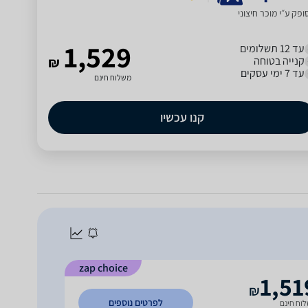
פק ע״י מוכר חיצוני
1,529
עד 12 תשלומים
קנייה בטוחה
₪
עד 7 ימי עסקים
משלוח חינם
קנו עכשיו
zap choice
1,51
₪
לפרטים נוספים
וח חינם