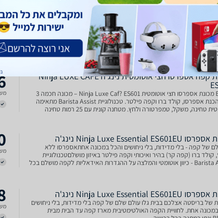
4
‏מכונת אספרסו Ninja Luxe Essential ES601EU נינג'ה *משווק
ה של היבואן הרשמי*
 אוטומטית - שוקל בדיוק את כמות הקפה הנכונה לכל משקה מטחנה קונית
משל
- המכשיר ימליץ לכם באופן אוטומטי על דרגת הטחינה המושלמת מיקרו
במיוחד – הקצפה אוטומטית מקצועית 4 תוכניות הקצפה מובנות
6
מכונת קפה אספרסו חצי אוטומטית נינג'ה Ninja LUXE CAFE
E
ES601 מכונת אספרסו חצי אוטומטית Ninja Luxe Caf? ES601 – מכונה חכמה 3
משל
ב-1 להכנת אספרסו, קולד ברו וקפה פילטר. טכנולוגיית Barista Assist מתאימה
אוטומטית טחינה, משקל, טמפרטורה ולחץ. מטחנה קונית עם 25 רמות טחינה
 מדויקת ומקצו...
0
Ninja Luxe Essential ES601E נינג'ה
לם של קפה - בלי מדידות, בלי ניחושים והכל במכונה אחתאספרסו ללא
משל
קולד ברו (קפה קר) בהיר ואיכותי וקפה פילטר באיזון מושלםטכנולוגיית
Barista Assist - כיוון אוטומטי והמלצה על ההגדרות האידאליות לקפה מושלם בכל
חדש מטחנה חכמה - עם המלצה אוטו
8
Ninja Luxe Essential ES601E נינג'ה
 של בריסטה אצלכם בבית גלו עולם שלם של קפה בלי מדידות, בלי ניחושים
משל
במכונה אחת. לחוויית הקפה האולטימטיבית מארז קפה עד הבית מבית