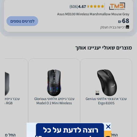
)
606
(
4.67
Asus MD100 Wireless Marshmallow Mouse Gray
68
לפרטים נוספים
₪
רכישה בבית העסק
מוצרים שאולי יעניינו אותך
‏עכבר ארגונומי ‏אלחוטי Genius
‏עכבר גיימינג ‏אלחוטי Glorious
oon RGB
Model O 2 Mini Wireless
Ergo 8100S
9
455
98
₪
₪
החל מ-
החל מ-
החל מ-