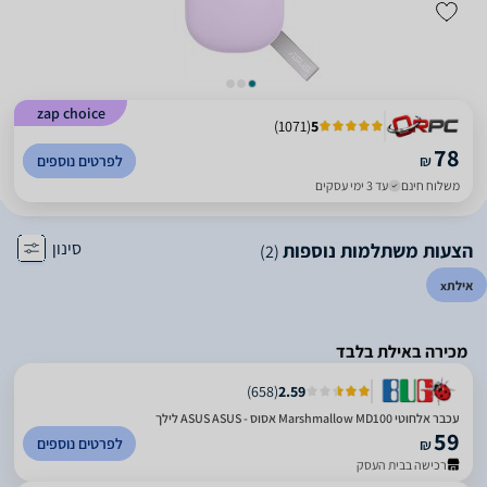
zap choice
)
1071
(
5
78
₪
לפרטים נוספים
משלוח חינם
עד 3 ימי עסקים
סינון
הצעות משתלמות נוספות
(2)
אילת
x
מכירה באילת בלבד
)
658
(
2.59
עכבר אלחוטי Marshmallow MD100 אסוס - ASUS ASUS לילך
59
לפרטים נוספים
₪
רכישה בבית העסק