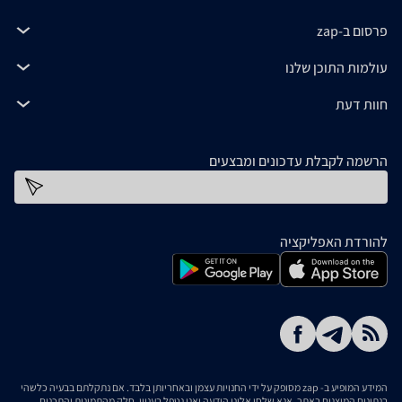
פרסום ב-zap
עולמות התוכן שלנו
חוות דעת
הרשמה לקבלת עדכונים ומבצעים
כתובת דוא''ל
להורדת האפליקציה
המידע המופיע ב- zap מסופק על ידי החנויות עצמן ובאחריותן בלבד. אם נתקלתם בבעיה כלשהי
בנתונים המוצגים באתר, אנא שלחו אלינו הודעה ואנו נטפל בעניין. חלק מהתמונות והתכנים