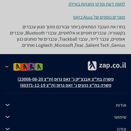
לחוות דעת ופרטי החנויות באילת
מוצרים נוספים של Asus בזאפ
בחרו את העכבר המתאים ביותר עבורכם מתוך מגוון עכברים
בקטגוריה. עכברים חוטיים או אלחוטיים, עכברי Bluetooth, עכברים
אופטיים, עכבר לייזר, עכבר Trackball, עכברים של מותגים כגון
Logitech ,Microsoft ,Teac ,Salient Tech ,Genius ואחרים.
פשרה בת"צ אבנצ'יק נ' זאפ גרופ (ת"צ 23008-08-20)
פשרה בת"צ כהנים נ' זאפ גרופ (ת"צ 60371-12-19)
אודות
שימושי
עזרה