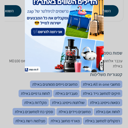
השוואת מחירים
השוואת מחירים
השוואת מ
שמות נוספים לדגם
‏עכבר ‏אלחוטי Asus MD 100 אסוס באילת, MD100 אסוס באילת, אסוס MD100
באילת
קטגוריות משלימות
מחשבי All in one באילת
מחשבים נייחים ממותגים באילת
תיקים למחשב נייד באילת
מעבדים באילת
לוחות גרפיים באילת
כסאות גיימינג באילת
שולחנות גיימינג באילת
מקלדות באילת
לוחות אם באילת
מחשבים ניידים באילת
ספקי כח למחשבים באילת
רמקולים למחשב באילת
מארזי מחשב באילת
מצלמות רשת באילת