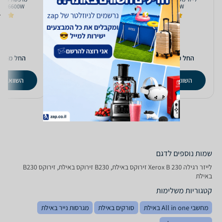
m M6600W
DCPL2510D
M7100DW
3.0
(4)
4.0
(1)
1.0
6
781
770
₪
₪
החל מ-
החל מ-
החל מ-
השוואת מחירים
השוואת מחירים
השוואת מ
שמות נוספים לדגם
‏לייזר ‏רגילה Xerox B 230 זירוקס באילת, B230 זירוקס באילת, זירוקס B230
באילת
קטגוריות משלימות
מחשבי All in one באילת
סורקים באילת
מגרסות נייר באילת