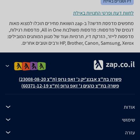
דיו וטונרים באילת
לחוות דעת ופרטי החנויות באילת
מחפשים מדפסת חדשה? ב-zap השוואת מחירים תוכלו למצוא מאות
דגמים של מדפסות: מדפסות משולבות All in One, מדפסות רגילות,
מדפסות לייזר, הזרקת דיו, תרמיות ועוד של מגוון המותגים המובילים:
HP, Brother, Canon, Samsung, Xerox ורבים וטובים אחרים.
פשרה בת"צ אבנצ'יק נ' זאפ גרופ (ת"צ 23008-08-20)
פשרה בת"צ כהנים נ' זאפ גרופ (ת"צ 60371-12-19)
אודות
שימושי
עזרה