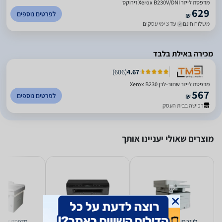
מדפסת לייזר Xerox B230V/DNI זירוקס
629
לפרטים נוספים
₪
משלוח חינם
עד 3 ימי עסקים
מכירה באילת בלבד
)
606
(
4.67
מדפסת לייזר שחור-לבן Xerox B230
567
לפרטים נוספים
₪
רכישה בבית העסק
מוצרים שאולי יעניינו אותך
‏לייזר ‏משולבת Pantum
‏לייזר ‏משולבת Brother