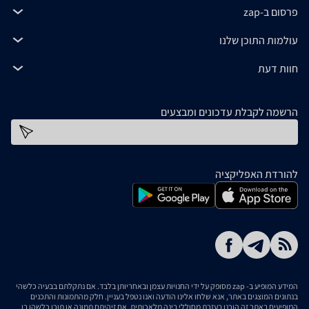
פרסום ב-zap
עולמות התוכן שלנו
חוות דעת
הרשמה לקבלת עדכונים ומבצעים
כתובת דוא''ל
להורדת האפליקציה
המידע המופיע ב- zap מסופק על ידי החנויות עצמן ובאחריותן בלבד. אם נתקלתם בבעיה כלשהי
בנתונים המוצגים באתר, אנא שלחו אלינו הודעה ואנו נטפל בעניין. חלק מהתמונות והתכנים
המופיעים באתר זה הוכנו בעזרת מחוללי בינה מלאכותית. אם זיהיתם תמונה או תוכן כלשהו בו