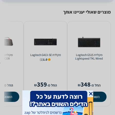
מוצרים שאולי יעניינו אותך
‏מקלדת Logitech G515
‏מקלדת Logitech G413-SE
‏מקל
UENCER
Lightspeed TKL Wired
(1)
1.0
2
359
348
₪
₪
החל מ-
החל מ-
החל מ-
השוואת מחירים
השוואת מחירים
השוואת מ