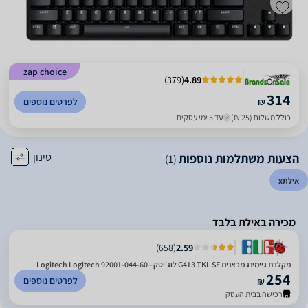
zap choice
)
379
(
4.89
314
₪
לפרטים נוספים
כולל משלוח (25 ₪)
עד 5 ימי עסקים
סינון
הצעות משתלמות נוספות
(1)
אילת
x
מכירה באילת בלבד
)
658
(
2.59
מקלדת גיימינג מכאנית G413 TKL SE לוג'יטק - Logitech Logitech 92001-044-60
254
לפרטים נוספים
₪
רכישה בבית העסק