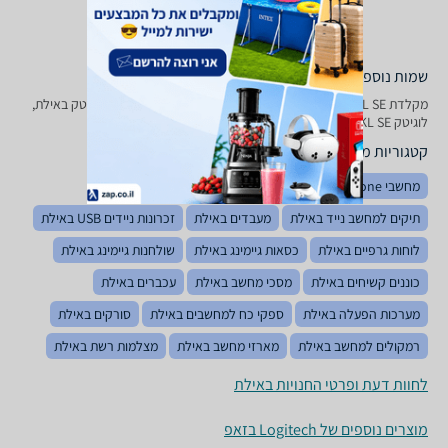
שמות נוספים לדגם
‏מקלדת Logitech G 413 TKL SE לוגיטק באילת, G413 TKL SE לוגיטק באילת,
לוגיטק G413 TKL SE באילת
קטגוריות משלימות
מחשבי All in one באילת
מחשבים נייחים ממותגים באילת
תיקים למחשב נייד באילת
מעבדים באילת
זכרונות ניידים USB באילת
לוחות גרפיים באילת
כסאות גיימינג באילת
שולחנות גיימינג באילת
כוננים קשיחים באילת
מסכי מחשב באילת
עכברים באילת
מערכות הפעלה באילת
ספקי כח למחשבים באילת
סורקים באילת
רמקולים למחשב באילת
מארזי מחשב באילת
מצלמות רשת באילת
לחוות דעת ופרטי החנויות באילת
מוצרים נוספים של Logitech בזאפ