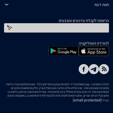
חוות דעת
הרשמה לקבלת עדכונים ומבצעים
כתובת דוא''ל
להורדת האפליקציה
המידע המופיע ב- zap מסופק על ידי החנויות עצמן ובאחריותן בלבד. אם נתקלתם בבעיה כלשהי
בנתונים המוצגים באתר, אנא שלחו אלינו הודעה ואנו נטפל בעניין. חלק מהתמונות והתכנים
המופיעים באתר זה הוכנו בעזרת מחוללי בינה מלאכותית. אם זיהיתם תמונה או תוכן כלשהו בו
אתם בעלי זכויות יוצרים, אתם רשאים לפנות אלינו ולבקש לחדול משימוש בו, באמצעות כתובת
[email protected]
המייל