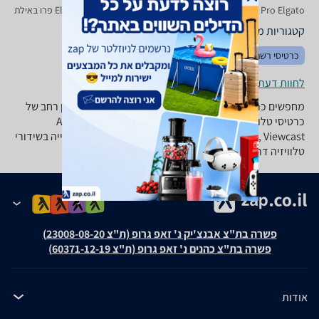
HD 60 Pro Elgato באילת, HD60 פרו Elgato באילת, Elgato HD60 פרו באילת
קטגוריות משלימות
כרטיסי רשת באילת
כרטיסי קול באילת
לחוות דעת ופרטי החנויות באילת
מחפשים כרטיס וידאו? ב-zap השוואת מחירים תמצאו מגוון רחב של
כרטיסי טלוויזיה ווידיאו של מיטב המותגים כמו Aver Media,
Maxxtro, Video Home, Viewcast ועוד שיאפשרו לכם צפייה בשידורי
טלוויזיה דרך המחשב, לכידת וידיאו, עריכת וידיאו וכדומה.
פשרה בת"צ אבנצ'יק נ' זאפ גרופ (ת"צ 23008-08-20)
פשרה בת"צ כהנים נ' זאפ גרופ (ת"צ 60371-12-19)
אודות